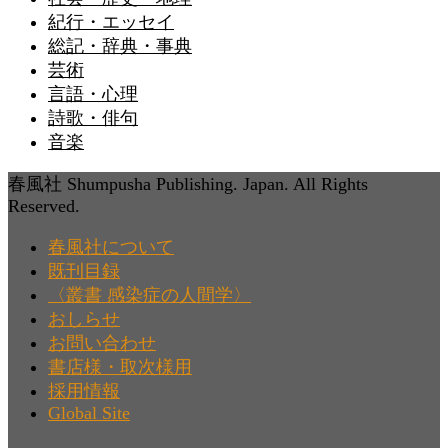
紀行・エッセイ
総記・辞典・事典
芸術
言語・心理
詩歌・俳句
音楽
春風社 Shumpusha Publishing. Japan. All Rights
Reserved.
春風社について
既刊目録
〈叢書 感染症の人間学〉
おしらせ
お問い合わせ
書店様・取次様用
採用情報
Global Site