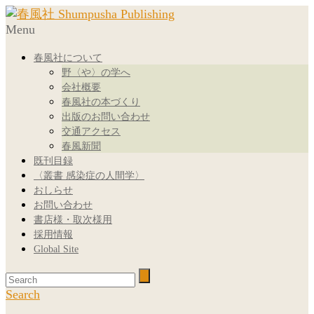
Menu
春風社について
野〈や〉の学へ
会社概要
春風社の本づくり
出版のお問い合わせ
交通アクセス
春風新聞
既刊目録
〈叢書 感染症の人間学〉
おしらせ
お問い合わせ
書店様・取次様用
採用情報
Global Site
Search