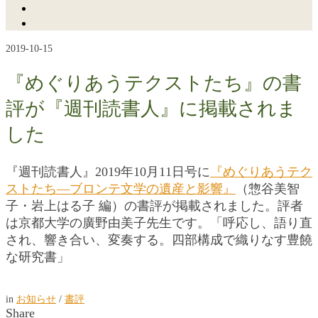
2019-10-15
『めぐりあうテクストたち』の書
評が『週刊読書人』に掲載されま
した
『週刊読書人』2019年10月11日号に
『めぐりあうテク
ストたち―ブロンテ文学の遺産と影響』
（惣谷美智
子・岩上はる子 編）の書評が掲載されました。評者
は京都大学の廣野由美子先生です。「呼応し、語り直
され、響き合い、変奏する。四部構成で織りなす豊饒
な研究書」
in
お知らせ
/
書評
Share