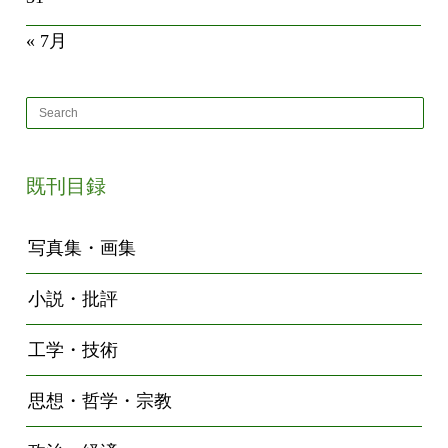
« 7月
既刊目録
写真集・画集
小説・批評
工学・技術
思想・哲学・宗教