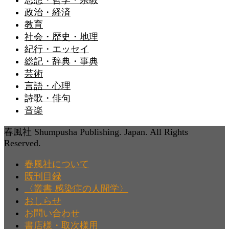
思想・哲学・宗教
政治・経済
教育
社会・歴史・地理
紀行・エッセイ
総記・辞典・事典
芸術
言語・心理
詩歌・俳句
音楽
春風社 Shumpusha Publishing. Japan. All Rights
Reserved.
春風社について
既刊目録
〈叢書 感染症の人間学〉
おしらせ
お問い合わせ
書店様・取次様用