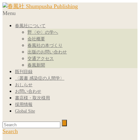
Menu
春風社について
野〈や〉の学へ
会社概要
春風社の本づくり
出版のお問い合わせ
交通アクセス
春風新聞
既刊目録
〈叢書 感染症の人間学〉
おしらせ
お問い合わせ
書店様・取次様用
採用情報
Global Site
Search