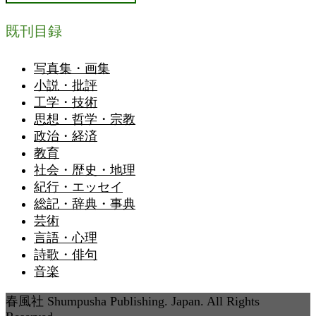
既刊目録
写真集・画集
小説・批評
工学・技術
思想・哲学・宗教
政治・経済
教育
社会・歴史・地理
紀行・エッセイ
総記・辞典・事典
芸術
言語・心理
詩歌・俳句
音楽
春風社 Shumpusha Publishing. Japan. All Rights