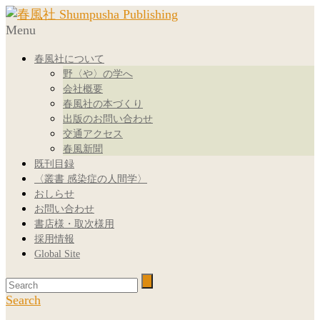
Menu
春風社について
野〈や〉の学へ
会社概要
春風社の本づくり
出版のお問い合わせ
交通アクセス
春風新聞
既刊目録
〈叢書 感染症の人間学〉
おしらせ
お問い合わせ
書店様・取次様用
採用情報
Global Site
Search