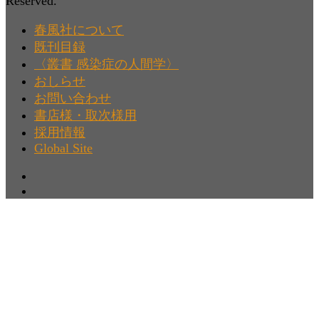
Reserved.
春風社について
既刊目録
〈叢書 感染症の人間学〉
おしらせ
お問い合わせ
書店様・取次様用
採用情報
Global Site