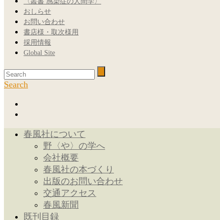
〈叢書 感染症の人間学〉
おしらせ
お問い合わせ
書店様・取次様用
採用情報
Global Site
Search
春風社について
野〈や〉の学へ
会社概要
春風社の本づくり
出版のお問い合わせ
交通アクセス
春風新聞
既刊目録