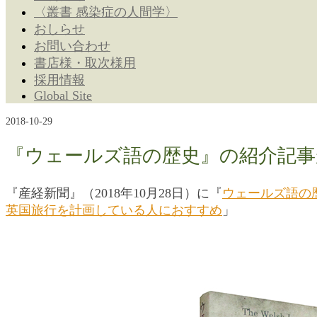
〈叢書 感染症の人間学〉
おしらせ
お問い合わせ
書店様・取次様用
採用情報
Global Site
2018-10-29
『ウェールズ語の歴史』の紹介記事
『産経新聞』（2018年10月28日）に『
ウェールズ語の
英国旅行を計画している人におすすめ
」