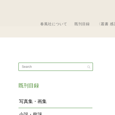
春風社について
既刊目録
〈叢書 
既刊目録
写真集・画集
小説・批評