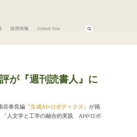
用
採用情報
Global Site
書評が『週刊読書人』に
・南谷奉良編
『生成AI×ロボティクス』
が掲
「人文学と工学の融合的実践 AIやロボ