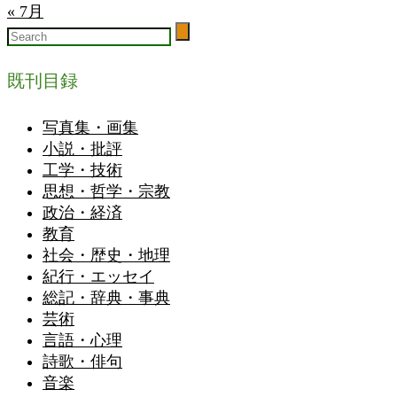
« 7月
既刊目録
写真集・画集
小説・批評
工学・技術
思想・哲学・宗教
政治・経済
教育
社会・歴史・地理
紀行・エッセイ
総記・辞典・事典
芸術
言語・心理
詩歌・俳句
音楽