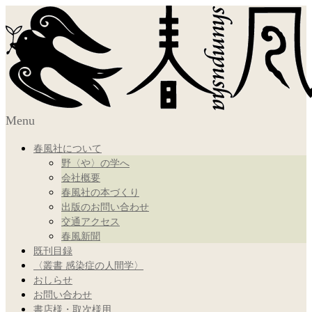
Menu
春風社について
野〈や〉の学へ
会社概要
春風社の本づくり
出版のお問い合わせ
交通アクセス
春風新聞
既刊目録
〈叢書 感染症の人間学〉
おしらせ
お問い合わせ
書店様・取次様用