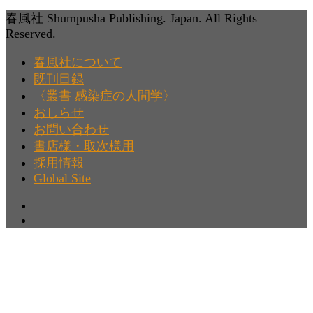
春風社 Shumpusha Publishing. Japan. All Rights
Reserved.
春風社について
既刊目録
〈叢書 感染症の人間学〉
おしらせ
お問い合わせ
書店様・取次様用
採用情報
Global Site