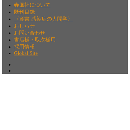
春風社について
既刊目録
〈叢書 感染症の人間学〉
おしらせ
お問い合わせ
書店様・取次様用
採用情報
Global Site