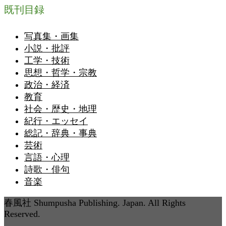
既刊目録
写真集・画集
小説・批評
工学・技術
思想・哲学・宗教
政治・経済
教育
社会・歴史・地理
紀行・エッセイ
総記・辞典・事典
芸術
言語・心理
詩歌・俳句
音楽
春風社 Shumpusha Publishing. Japan. All Rights
Reserved.