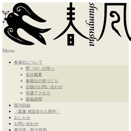
Menu
春風社について
野〈や〉の学へ
会社概要
春風社の本づくり
出版のお問い合わせ
交通アクセス
春風新聞
既刊目録
〈叢書 感染症の人間学〉
おしらせ
お問い合わせ
書店様・取次様用