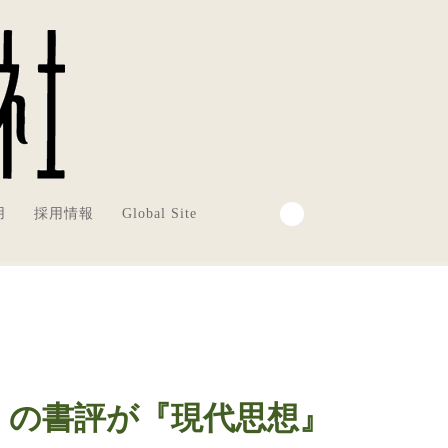
用
採用情報
Global Site
』の書評が『現代思想』