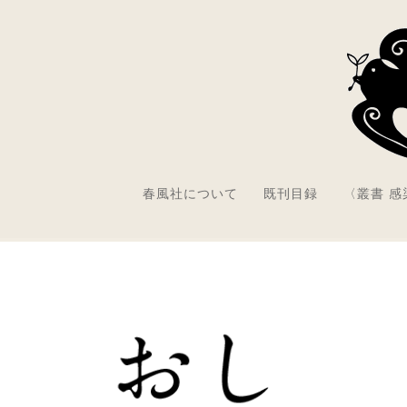
春風社について
既刊目録
〈叢書 