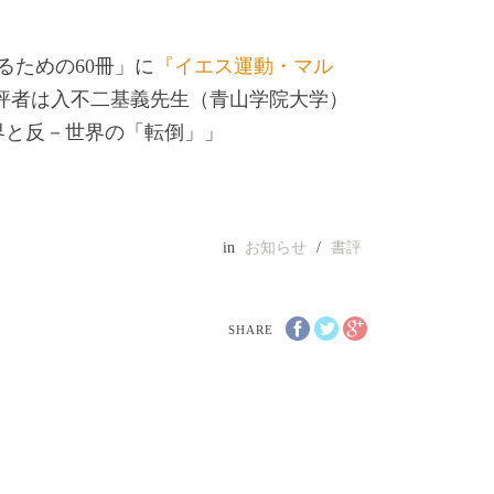
るための60冊」に
『イエス運動・マル
評者は入不二基義先生（青山学院大学）
界と反－世界の「転倒」」
in
お知らせ
/
書評
SHARE