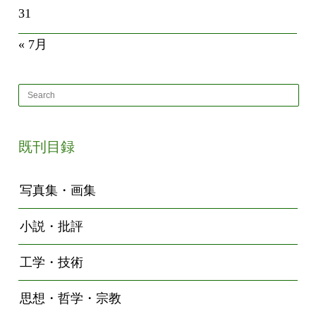
31
« 7月
既刊目録
写真集・画集
小説・批評
工学・技術
思想・哲学・宗教