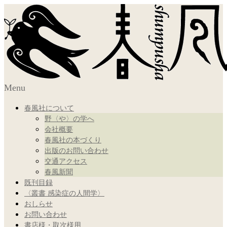
Menu
春風社について
野〈や〉の学へ
会社概要
春風社の本づくり
出版のお問い合わせ
交通アクセス
春風新聞
既刊目録
〈叢書 感染症の人間学〉
おしらせ
お問い合わせ
書店様・取次様用