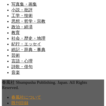
写真集・画集
小説・批評
工学・技術
思想・哲学・宗教
政治・経済
教育
社会・歴史・地理
紀行・エッセイ
総記・辞典・事典
芸術
言語・心理
詩歌・俳句
音楽
春風社 Shumpusha Publishing. Japan. All Rights
Reserved.
春風社について
既刊目録