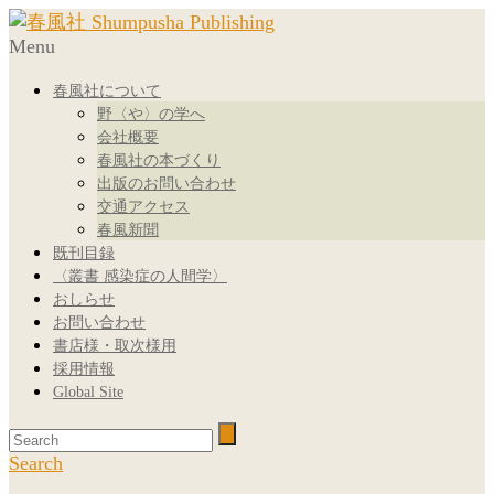
Menu
春風社について
野〈や〉の学へ
会社概要
春風社の本づくり
出版のお問い合わせ
交通アクセス
春風新聞
既刊目録
〈叢書 感染症の人間学〉
おしらせ
お問い合わせ
書店様・取次様用
採用情報
Global Site
Search