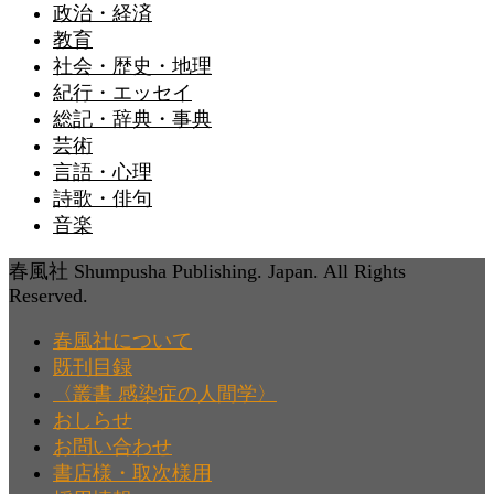
政治・経済
教育
社会・歴史・地理
紀行・エッセイ
総記・辞典・事典
芸術
言語・心理
詩歌・俳句
音楽
春風社 Shumpusha Publishing. Japan. All Rights
Reserved.
春風社について
既刊目録
〈叢書 感染症の人間学〉
おしらせ
お問い合わせ
書店様・取次様用