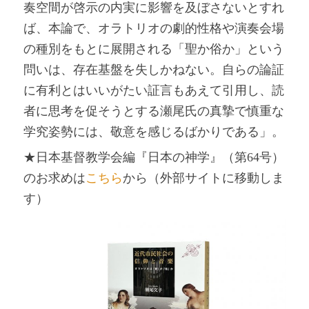
奏空間が啓示の内実に影響を及ぼさないとすれ
ば、本論で、オラトリオの劇的性格や演奏会場
の種別をもとに展開される「聖か俗か」という
問いは、存在基盤を失しかねない。自らの論証
に有利とはいいがたい証言もあえて引用し、読
者に思考を促そうとする瀬尾氏の真摯で慎重な
学究姿勢には、敬意を感じるばかりである」。
★日本基督教学会編『日本の神学』（第64号）
のお求めは
こちら
から（外部サイトに移動しま
す）