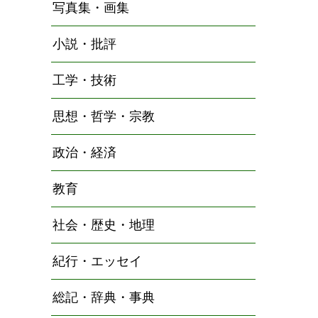
写真集・画集
小説・批評
工学・技術
思想・哲学・宗教
政治・経済
教育
社会・歴史・地理
紀行・エッセイ
総記・辞典・事典