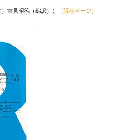
著）吉見昭德（編訳））
［販売ページ］