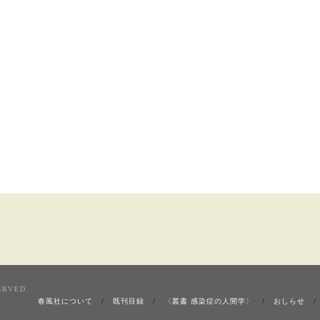
ERVED.
春風社について
既刊目録
〈叢書 感染症の人間学〉
おしらせ