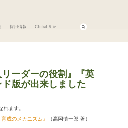
用
採用情報
Global Site
人リーダーの役割』『英
ンド版が出来しました
になれます。
と育成のメカニズム』
（高岡慎一郎 著）