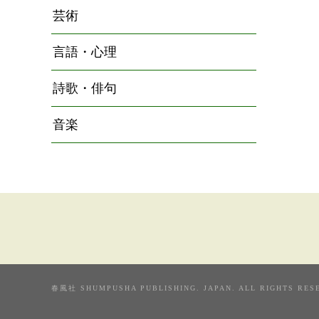
芸術
言語・心理
詩歌・俳句
音楽
春風社 SHUMPUSHA PUBLISHING. JAPAN. ALL RIGHTS RES