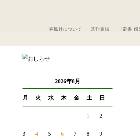
春風社について
既刊目録
〈叢書 
2026年8月
月
火
水
木
金
土
日
1
2
3
4
5
6
7
8
9