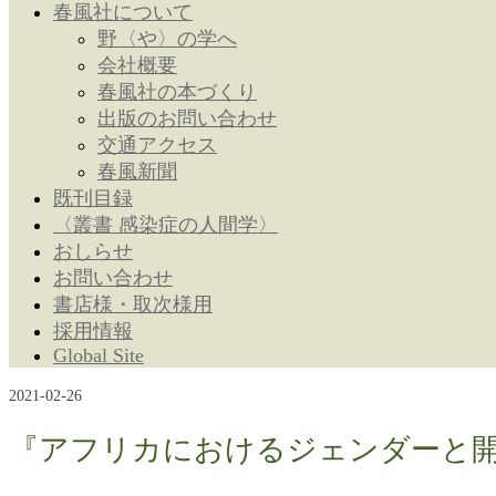
春風社について
野〈や〉の学へ
会社概要
春風社の本づくり
出版のお問い合わせ
交通アクセス
春風新聞
既刊目録
〈叢書 感染症の人間学〉
おしらせ
お問い合わせ
書店様・取次様用
採用情報
Global Site
2021-02-26
『アフリカにおけるジェンダーと