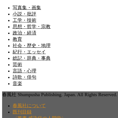
写真集・画集
小説・批評
工学・技術
思想・哲学・宗教
政治・経済
教育
社会・歴史・地理
紀行・エッセイ
総記・辞典・事典
芸術
言語・心理
詩歌・俳句
音楽
春風社 Shumpusha Publishing. Japan. All Rights Reserved.
春風社について
既刊目録