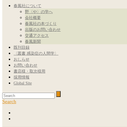
春風社について
野〈や〉の学へ
会社概要
春風社の本づくり
出版のお問い合わせ
交通アクセス
春風新聞
既刊目録
〈叢書 感染症の人間学〉
おしらせ
お問い合わせ
書店様・取次様用
採用情報
Global Site
Search