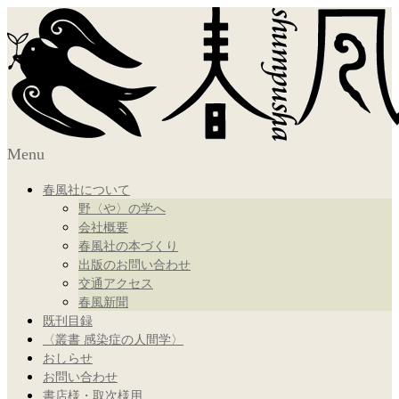
Menu
春風社について
野〈や〉の学へ
会社概要
春風社の本づくり
出版のお問い合わせ
交通アクセス
春風新聞
既刊目録
〈叢書 感染症の人間学〉
おしらせ
お問い合わせ
書店様・取次様用