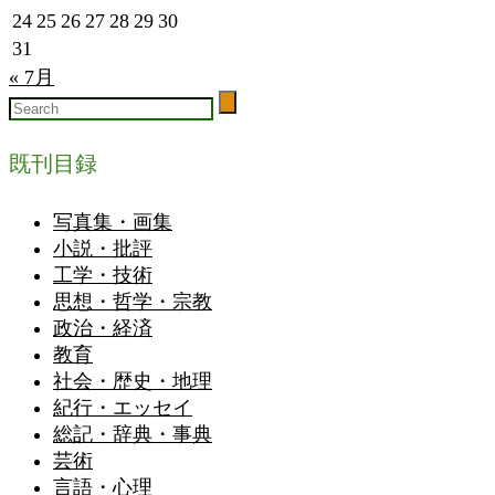
24
25
26
27
28
29
30
31
« 7月
既刊目録
写真集・画集
小説・批評
工学・技術
思想・哲学・宗教
政治・経済
教育
社会・歴史・地理
紀行・エッセイ
総記・辞典・事典
芸術
言語・心理