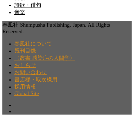
詩歌・俳句
音楽
春風社 Shumpusha Publishing. Japan. All Rights
Reserved.
春風社について
既刊目録
〈叢書 感染症の人間学〉
おしらせ
お問い合わせ
書店様・取次様用
採用情報
Global Site