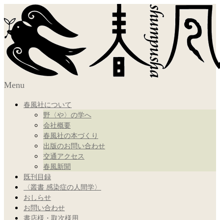
Menu
春風社について
野〈や〉の学へ
会社概要
春風社の本づくり
出版のお問い合わせ
交通アクセス
春風新聞
既刊目録
〈叢書 感染症の人間学〉
おしらせ
お問い合わせ
書店様・取次様用