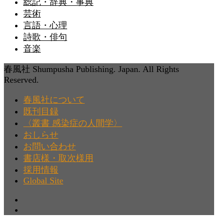
総記・辞典・事典
芸術
言語・心理
詩歌・俳句
音楽
春風社 Shumpusha Publishing. Japan. All Rights
Reserved.
春風社について
既刊目録
〈叢書 感染症の人間学〉
おしらせ
お問い合わせ
書店様・取次様用
採用情報
Global Site