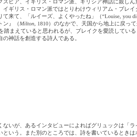
クスピア、イギリス・ロマン派、ギリシア神話に親しんだ
ギリス・ロマン派ではとりわけウィリアム・ブレイク（Wil
イーズ、よくやったね」（“Louise, you did a 
トン』（
Milton
, 1810）のなかで、天国から地上に戻
す対話を踏まえていると思われるが、ブレイクを愛読して
自の神話を創造する詩人である。
なくないが、あるインタビューによればグリュックは「ライタ
いという。また別のところでは、詩を書いているときは