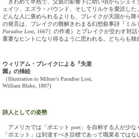
きわめて早熟で、父親の影響下に幼い頃からシェイ
ェイツ、エズラ・パウンド、そしてリルケを愛読した。イ
どんな人に褒められるよりも、ブレイクが天国から降りて来て、「ル
の発言は、ブレイクの難解きわまる幻想叙事詩『ミル
Paradise Lost
, 1667］の作者）とブレイクが交わ
重要なヒントになり得るように思われる。どちらも独
ウィリアム・ブレイクによる『失楽
園』の挿絵
（Illustration to Milton’s Paradise Lost,
William Blake, 1807)
詩人としての姿勢
アメリカでは「ポエット poet」を自称する人が少
「ポエット」は到達すべき目標であって職業名ではな