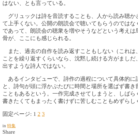
はない、とも言っている。
グリュックは詩を音読することも、人から読み聴か
て上手くない。公開の朗読会で聴いてもらうのではな
であって、朗読会の聴衆を増やそうなどという考えは
骨が、ここにも感じられる。
また、過去の自作を読み返すこともしない（これは
ことを繰り返すくらいなら、沈黙し続ける方がましだ
出すような詩人ではない。
あるインタビューで、詩作の過程について具体的に
と、詩句が頭に浮かぶたびに時間と場所を選ばず書き
こともあるという。一作完成させてしまうと、しばら
書きたくてもまったく書けずに苦しむこともめずらし
固定ページ:
1
2
3
in
特集
Share