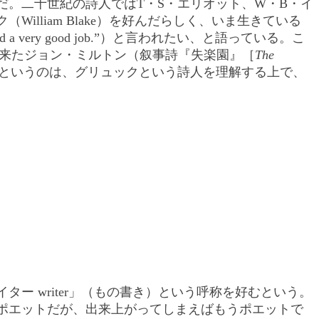
。二十世紀の詩人ではT・S・エリオット、W・B・イ
liam Blake）を好んだらしく、いま生きている
very good job.”）と言われたい、と語っている。こ
って来たジョン・ミルトン（叙事詩『失楽園』［
The
いるというのは、グリュックという詩人を理解する上で、
ー writer」（もの書き）という呼称を好むという。
ポエットだが、出来上がってしまえばもうポエットで