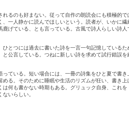
されるのも好まない。従って自作の朗読会にも積極的で
く、一人静かに読んでほしいという。読者が、いかに繊
馬鹿げている、とも言っている。古風で詩人らしい詩人
、ひとつには過去に書いた詩を一言一句記憶しているた
、と公言している。つねに新しい詩を求めて試行錯誤を
語っている。短い場合には、一冊の詩集をひと夏で書き
留める。そのために睡眠や生活のリズムが狂い、書き上
くは何も書かない時期もある。グリュック自身、これを
くないらしい。