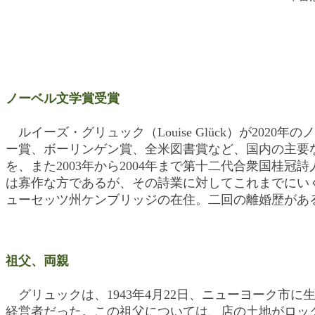
ノーベル文学賞受賞
ルイーズ・グリュック（Louise Glück）が2
ー賞、ボーリンゲン賞、全米図書賞など、国内の主要な
を、また2003年から2004年まで第十二代合衆国
は寡作な方であるが、その詩業に対してこれまでにいく
ューセッツ州ケンブリッジの在住。二回の離婚歴があ
祖父、両親
グリュックは、1943年4月22日、ニューヨーク市
経営者だった。この祖父については、店の土地がロッ