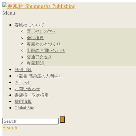
Menu
春風社について
野〈や〉の学へ
会社概要
春風社の本づくり
出版のお問い合わせ
交通アクセス
春風新聞
既刊目録
〈叢書 感染症の人間学〉
おしらせ
お問い合わせ
書店様・取次様用
採用情報
Global Site
Search