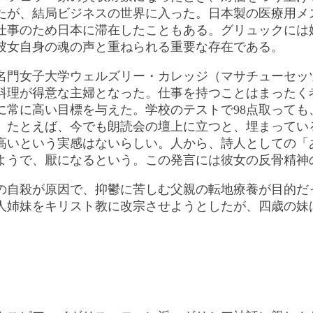
たが、結局ビジネスの世界に入った。日本製の医療用メ
時期、仕事のため日本に滞在したこともある。グリュックには妹
彼女自身の魂の声と重ねられる重要な存在である。
名門女子大学ウェルズリー・カレッジ（マサチューセッ
料理が得意な主婦となった。仕事を持つことはまったく
常に高い目標を与えた。学校のテストで98点取っても、
。たとえば、今でも朗読会の壇上に立つと、埋まってい
高いという実感はないらしい。人から、詩人としての「
ようで、厭になるという。この発言には彼女の反骨精神
の自殺が原因で、抑鬱に苦しむ父親の転地療養が目的だ
人姉妹をキリスト教に改宗させようとしたが、四歳の妹