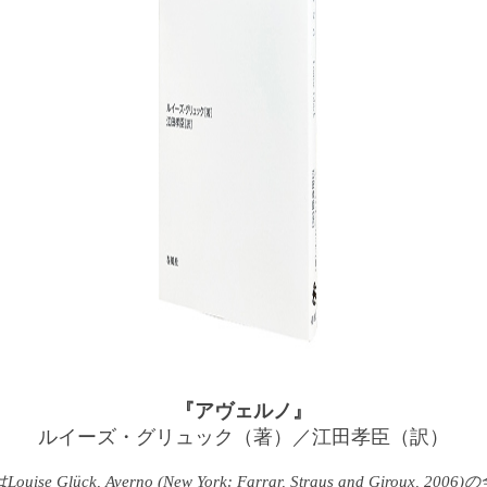
『アヴェルノ』
ルイーズ・グリュック（著）／江田孝臣（訳）
ouise Glück,
Averno
(New York: Farrar, Straus and Giroux, 200