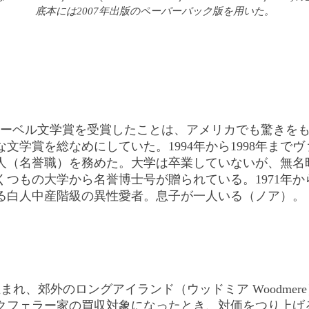
底本には2007年出版のペーパーバック版を用いた。
020年のノーベル文学賞を受賞したことは、アメリカでも驚
文学賞を総なめにしていた。1994年から1998年まで
桂冠詩人（名誉職）を務めた。大学は卒業していないが、無
つもの大学から名誉博士号が贈られている。1971年
る白人中産階級の異性愛者。息子が一人いる（ノア）。
に生まれ、郊外のロングアイランド（ウッドミア Woodm
クフェラー家の買収対象になったとき、対価をつり上げ