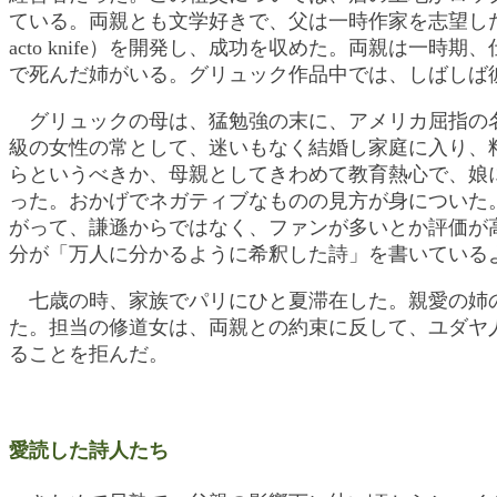
ている。両親とも文学好きで、父は一時作家を志望し
acto knife）を開発し、成功を収めた。両親は一
で死んだ姉がいる。グリュック作品中では、しばしば
グリュックの母は、猛勉強の末に、アメリカ屈指の
級の女性の常として、迷いもなく結婚し家庭に入り、
らというべきか、母親としてきわめて教育熱心で、娘に
った。おかげでネガティブなものの見方が身についた
がって、謙遜からではなく、ファンが多いとか評価が
分が「万人に分かるように希釈した詩」を書いている
七歳の時、家族でパリにひと夏滞在した。親愛の姉
た。担当の修道女は、両親との約束に反して、ユダヤ
ることを拒んだ。
愛読した詩人たち