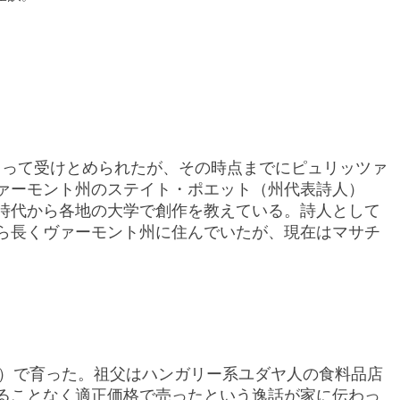
きをもって受けとめられたが、その時点までにピュリッツァ
ヴァーモント州のステイト・ポエット（州代表詩人）
名時代から各地の大学で創作を教えている。詩人として
から長くヴァーモント州に住んでいたが、現在はマサチ
ere）で育った。祖父はハンガリー系ユダヤ人の食料品店
ることなく適正価格で売ったという逸話が家に伝わっ