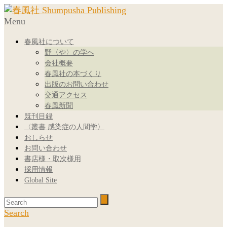
Menu
春風社について
野〈や〉の学へ
会社概要
春風社の本づくり
出版のお問い合わせ
交通アクセス
春風新聞
既刊目録
〈叢書 感染症の人間学〉
おしらせ
お問い合わせ
書店様・取次様用
採用情報
Global Site
Search