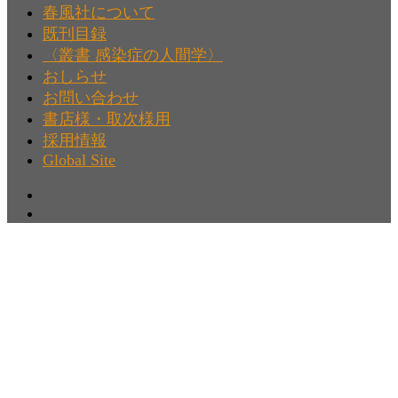
春風社について
既刊目録
〈叢書 感染症の人間学〉
おしらせ
お問い合わせ
書店様・取次様用
採用情報
Global Site