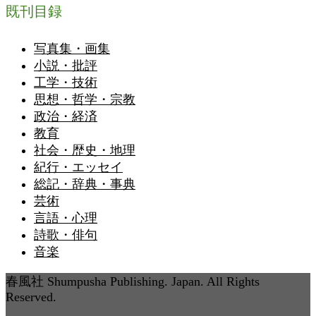
既刊目録
写真集・画集
小説・批評
工学・技術
思想・哲学・宗教
政治・経済
教育
社会・歴史・地理
紀行・エッセイ
総記・辞典・事典
芸術
言語・心理
詩歌・俳句
音楽
春風社 Shumpusha Publishing. Japan. All Rights
Reserved.