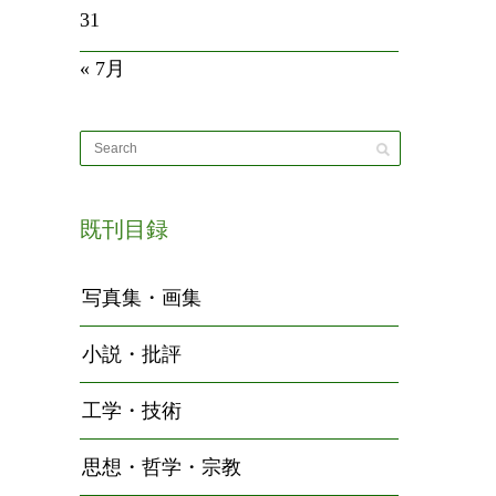
31
« 7月
既刊目録
写真集・画集
小説・批評
工学・技術
思想・哲学・宗教