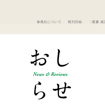
春風社について
既刊目録
〈叢書 