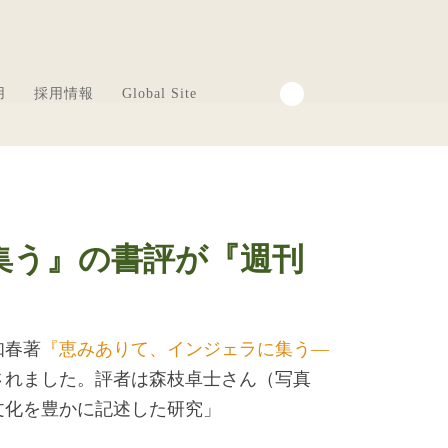
用
採用情報
Global Site
集う』の書評が『週刊
知春著
『恵みありて、インジェラに集う―
されました。評者は森枝卓士さん（写真
文化を豊かに記述した研究」