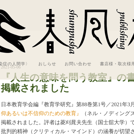
感染症の人間学〉
おしらせ
お問い合わせ
書店様・取次様
2021-05-06
『人生の意味を問う教室』の
掲載されました
日本教育学会編『教育学研究』第88巻第1号／2021年3
仰あるいは不信仰のための教育』
（ネル・ノディングズ
掲載されました。評者は菱刈晁夫先生（国士舘大学）
批判的精神（クリティカル・マインド）の涵養が切望