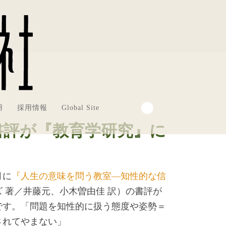
用
採用情報
Global Site
書評が『教育学研究』に
月に
『人生の意味を問う教室―知性的な信
 著／井藤元、小木曽由佳 訳）の書評が
です。「問題を知性的に扱う態度や姿勢＝
されてやまない」