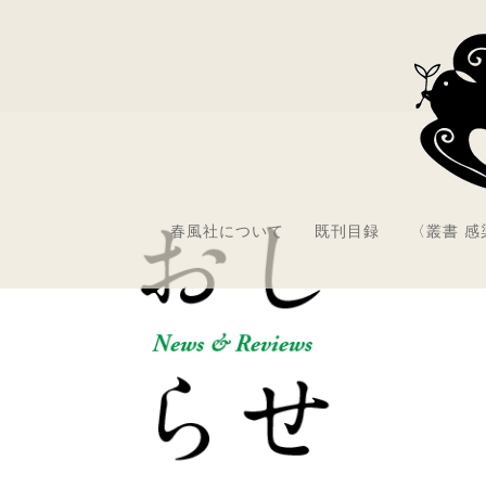
春風社について
既刊目録
〈叢書 