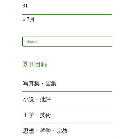
31
« 7月
既刊目録
写真集・画集
小説・批評
工学・技術
思想・哲学・宗教