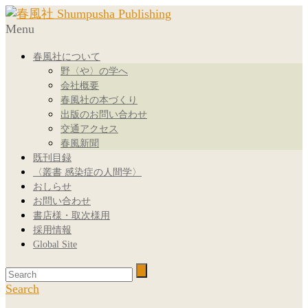
Menu
春風社について
野〈や〉の学へ
会社概要
春風社の本づくり
出版のお問い合わせ
交通アクセス
春風新聞
既刊目録
〈叢書 感染症の人間学〉
おしらせ
お問い合わせ
書店様・取次様用
採用情報
Global Site
Search