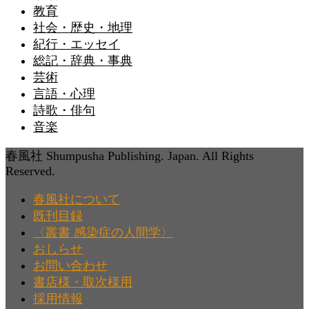
教育
社会・歴史・地理
紀行・エッセイ
総記・辞典・事典
芸術
言語・心理
詩歌・俳句
音楽
春風社 Shumpusha Publishing. Japan. All Rights
Reserved.
春風社について
既刊目録
〈叢書 感染症の人間学〉
おしらせ
お問い合わせ
書店様・取次様用
採用情報