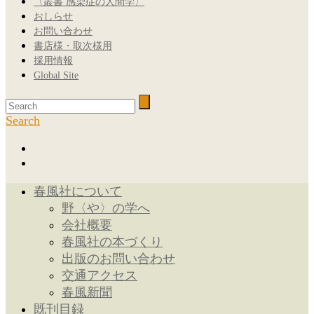
〈叢書 感染症の人間学〉
おしらせ
お問い合わせ
書店様・取次様用
採用情報
Global Site
Search
春風社について
野〈や〉の学へ
会社概要
春風社の本づくり
出版のお問い合わせ
交通アクセス
春風新聞
既刊目録