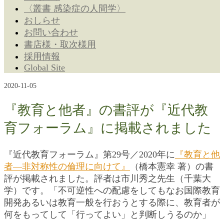
〈叢書 感染症の人間学〉
おしらせ
お問い合わせ
書店様・取次様用
採用情報
Global Site
2020-11-05
『教育と他者』の書評が『近代教
育フォーラム』に掲載されました
『近代教育フォーラム』第29号／2020年に
『教育と他
者―非対称性の倫理に向けて』
（橋本憲幸 著）の書
評が掲載されました。評者は市川秀之先生（千葉大
学）です。「不可逆性への配慮をしてもなお国際教育
開発あるいは教育一般を行おうとする際に、教育者が
何をもってして「行ってよい」と判断しうるのか」