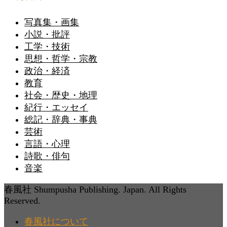
写真集・画集
小説・批評
工学・技術
思想・哲学・宗教
政治・経済
教育
社会・歴史・地理
紀行・エッセイ
総記・辞典・事典
芸術
言語・心理
詩歌・俳句
音楽
春風社 Shumpusha Publishing. Japan. All Rights
Reserved.
春風社について