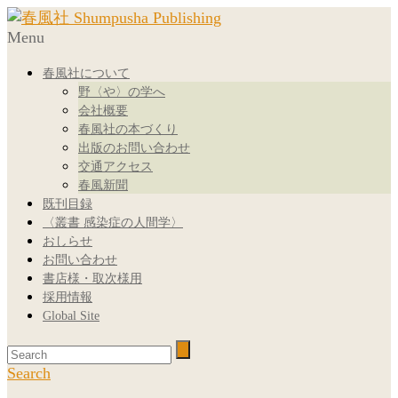
Menu
春風社について
野〈や〉の学へ
会社概要
春風社の本づくり
出版のお問い合わせ
交通アクセス
春風新聞
既刊目録
〈叢書 感染症の人間学〉
おしらせ
お問い合わせ
書店様・取次様用
採用情報
Global Site
Search