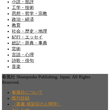
小説・批評
工学・技術
思想・哲学・宗教
政治・経済
教育
社会・歴史・地理
紀行・エッセイ
総記・辞典・事典
芸術
言語・心理
詩歌・俳句
音楽
春風社 Shumpusha Publishing. Japan. All Rights
Reserved.
春風社について
既刊目録
〈叢書 感染症の人間学〉