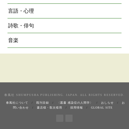
言語・心理
詩歌・俳句
音楽
春風社 SHUMPUSHA PUBLISHING. JAPAN. ALL RIGHTS RESERVED.
春風社について
既刊目録
〈叢書 感染症の人間学〉
おしらせ
お
問い合わせ
書店様・取次様用
採用情報
GLOBAL SITE