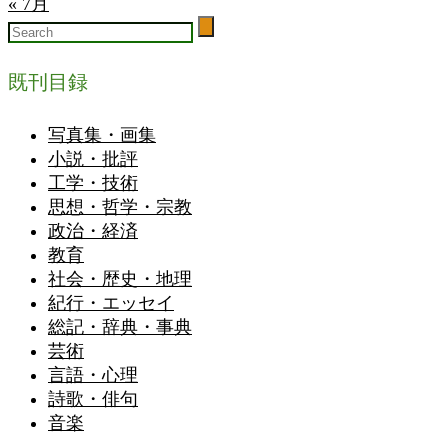
« 7月
既刊目録
写真集・画集
小説・批評
工学・技術
思想・哲学・宗教
政治・経済
教育
社会・歴史・地理
紀行・エッセイ
総記・辞典・事典
芸術
言語・心理
詩歌・俳句
音楽