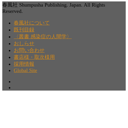
春風社 Shumpusha Publishing. Japan. All Rights
Reserved.
春風社について
既刊目録
〈叢書 感染症の人間学〉
おしらせ
お問い合わせ
書店様・取次様用
採用情報
Global Site