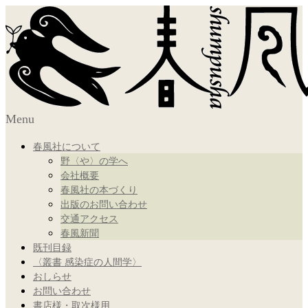
Menu
春風社について
野〈や〉の学へ
会社概要
春風社の本づくり
出版のお問い合わせ
交通アクセス
春風新聞
既刊目録
〈叢書 感染症の人間学〉
おしらせ
お問い合わせ
書店様・取次様用