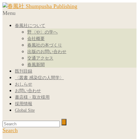
Menu
春風社について
野〈や〉の学へ
会社概要
春風社の本づくり
出版のお問い合わせ
交通アクセス
春風新聞
既刊目録
〈叢書 感染症の人間学〉
おしらせ
お問い合わせ
書店様・取次様用
採用情報
Global Site
Search