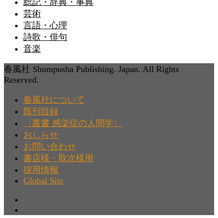
総記・辞典・事典
芸術
言語・心理
詩歌・俳句
音楽
春風社 Shumpusha Publishing. Japan. All Rights
Reserved.
春風社について
既刊目録
〈叢書 感染症の人間学〉
おしらせ
お問い合わせ
書店様・取次様用
採用情報
Global Site