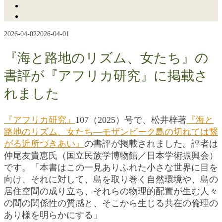
2026-04-02
2026-04-01
『海と路地のリズム、女たち』の
書評が『アフリカ研究』に掲載さ
れました
『アフリカ研究』
107（2025）号で、松井梓著
『海と
路地のリズム、女たち―モザンビーク島の切れては繋
がる近所づきあい』
の書評が掲載されました。評者は
仲尾友貴恵氏（国立民族学博物館／日本学術振興会）
です。「本書はこの一見ありふれた小さな世界に目を
向け、それに対して、島を取り巻く自然環境や、島の
居住空間の成り立ち、それらの物理的配置が生む人々
の間の関係性の質感と、そこから生じる共在の倫理の
あり様を明らかにする」