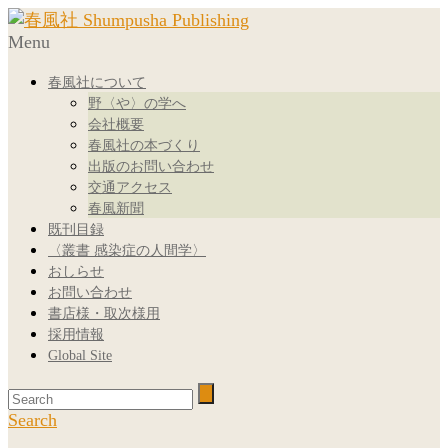
Menu
春風社について
野〈や〉の学へ
会社概要
春風社の本づくり
出版のお問い合わせ
交通アクセス
春風新聞
既刊目録
〈叢書 感染症の人間学〉
おしらせ
お問い合わせ
書店様・取次様用
採用情報
Global Site
Search