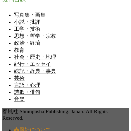
写真集・画集
小説・批評
工学・技術
思想・哲学・宗教
政治・経済
教育
社会・歴史・地理
紀行・エッセイ
総記・辞典・事典
芸術
言語・心理
詩歌・俳句
音楽
春風社 Shumpusha Publishing. Japan. All Rights
Reserved.
春風社について