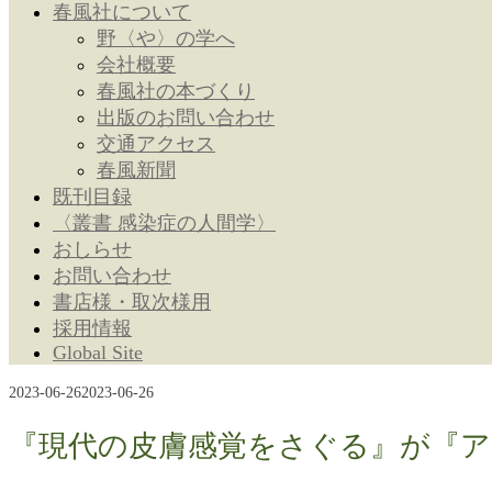
春風社について
野〈や〉の学へ
会社概要
春風社の本づくり
出版のお問い合わせ
交通アクセス
春風新聞
既刊目録
〈叢書 感染症の人間学〉
おしらせ
お問い合わせ
書店様・取次様用
採用情報
Global Site
2023-06-26
2023-06-26
『現代の皮膚感覚をさぐる』が『