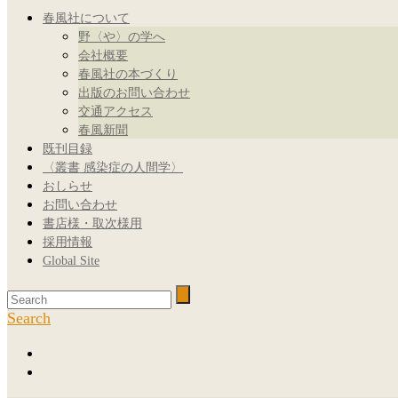
春風社について
野〈や〉の学へ
会社概要
春風社の本づくり
出版のお問い合わせ
交通アクセス
春風新聞
既刊目録
〈叢書 感染症の人間学〉
おしらせ
お問い合わせ
書店様・取次様用
採用情報
Global Site
Search