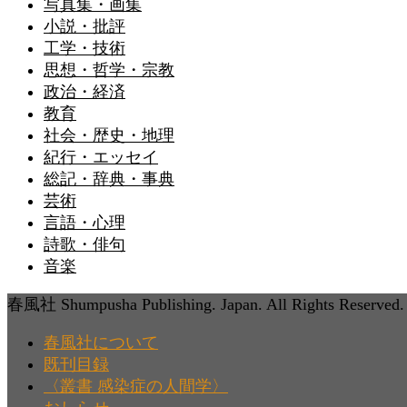
写真集・画集
小説・批評
工学・技術
思想・哲学・宗教
政治・経済
教育
社会・歴史・地理
紀行・エッセイ
総記・辞典・事典
芸術
言語・心理
詩歌・俳句
音楽
春風社 Shumpusha Publishing. Japan. All Rights Reserved.
春風社について
既刊目録
〈叢書 感染症の人間学〉