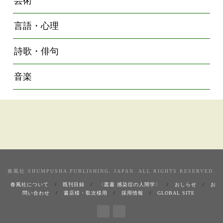
芸術
言語・心理
詩歌・俳句
音楽
春風社 SHUMPUSHA PUBLISHING. JAPAN. ALL RIGHTS RESERVED.
春風社について
既刊目録
〈叢書 感染症の人間学〉
おしらせ
お
問い合わせ
書店様・取次様用
採用情報
GLOBAL SITE