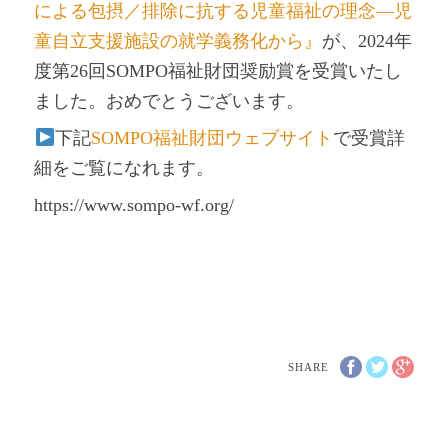
による包摂／排除に抗する児童福祉の理念―児
童自立支援施設の就学義務化から』
が、2024年
度第26回SOMPO福祉財団奨励賞を受賞いたし
ました。おめでとうございます。
下記
SOMPO福祉財団ウェブサイト
で受賞詳
細をご覧になれます。
https://www.sompo-wf.org/
SHARE