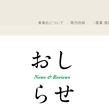
春風社について
既刊目録
〈叢書 