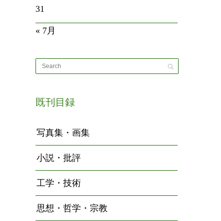
31
« 7月
既刊目録
写真集・画集
小説・批評
工学・技術
思想・哲学・宗教