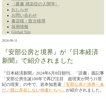
〈叢書 感染症の人間学〉
おしらせ
お問い合わせ
書店様・取次様用
採用情報
Global Site
2024-06-11
『安部公房と境界』が『日本経済
新聞』で紹介されました
『日本経済新聞』2024年6月8日朝刊、「読書」面記事
「安部公房生誕100年で再び注目 超現実が問う21世
紀の現実」の中で、岩本知恵著
『安部公房と境界―未
だ／既に存在しない他者たちへ』
が紹介されました。