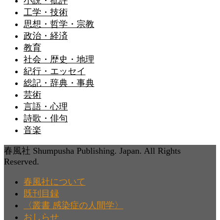
小説・批評
工学・技術
思想・哲学・宗教
政治・経済
教育
社会・歴史・地理
紀行・エッセイ
総記・辞典・事典
芸術
言語・心理
詩歌・俳句
音楽
春風社 Shumpusha Publishing. Japan. All Rights
Reserved.
春風社について
既刊目録
〈叢書 感染症の人間学〉
おしらせ