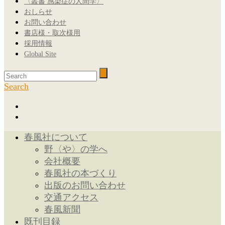
〈叢書 感染症の人間学〉
おしらせ
お問い合わせ
書店様・取次様用
採用情報
Global Site
Search
春風社について
野〈や〉の学へ
会社概要
春風社の本づくり
出版のお問い合わせ
交通アクセス
春風新聞
既刊目録