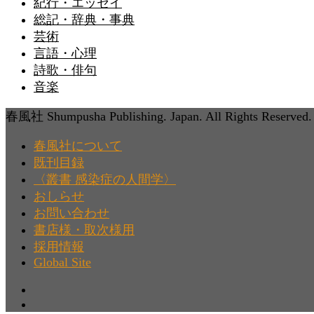
紀行・エッセイ
総記・辞典・事典
芸術
言語・心理
詩歌・俳句
音楽
春風社 Shumpusha Publishing. Japan. All Rights Reserved.
春風社について
既刊目録
〈叢書 感染症の人間学〉
おしらせ
お問い合わせ
書店様・取次様用
採用情報
Global Site