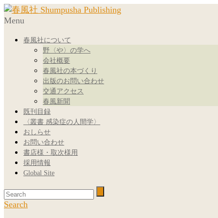
Menu
春風社について
野〈や〉の学へ
会社概要
春風社の本づくり
出版のお問い合わせ
交通アクセス
春風新聞
既刊目録
〈叢書 感染症の人間学〉
おしらせ
お問い合わせ
書店様・取次様用
採用情報
Global Site
Search