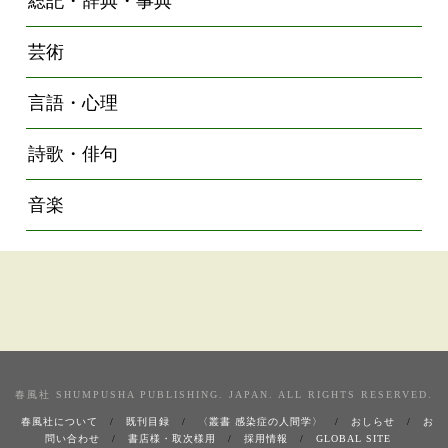
総記・辞典・事典
芸術
言語・心理
詩歌・俳句
音楽
春風社 SHUMPUSHA PUBLISHING. JAPAN. ALL RIGHTS RESERVED.
春風社について
既刊目録
〈叢書 感染症の人間学〉
おしらせ
お
問い合わせ
書店様・取次様用
採用情報
GLOBAL SITE