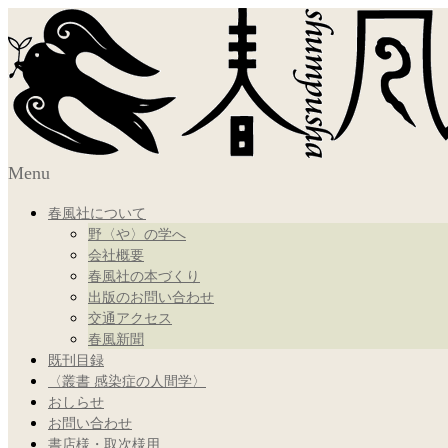
Menu
春風社について
野〈や〉の学へ
会社概要
春風社の本づくり
出版のお問い合わせ
交通アクセス
春風新聞
既刊目録
〈叢書 感染症の人間学〉
おしらせ
お問い合わせ
書店様・取次様用