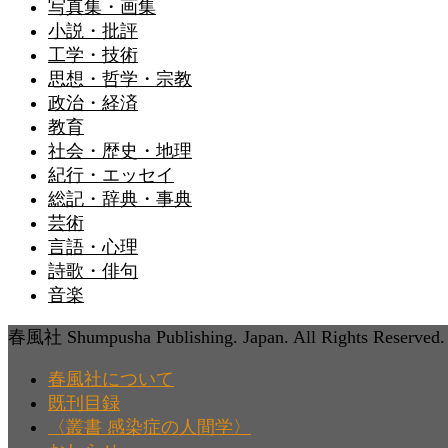
写真集・画集
小説・批評
工学・技術
思想・哲学・宗教
政治・経済
教育
社会・歴史・地理
紀行・エッセイ
総記・辞典・事典
芸術
言語・心理
詩歌・俳句
音楽
春風社 Shumpusha Publishing. Japan. All Rights Reserved.
春風社について
既刊目録
〈叢書 感染症の人間学〉