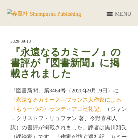
MENU
2020-09-10
『永遠なるカミーノ』の
書評が『図書新聞』に掲
載されました
『図書新聞』第3464号（2020年9月19日）に
『永遠なるカミーノ―フランス人作家による
〈もう一つの〉サンティアゴ巡礼記』
（ジャン
＝クリストフ・リュファン 著、今野喜和人
訳）の書評が掲載されました。評者は黒川類氏
（評論家）です。「作家が紡ぐ巡礼記 カミー