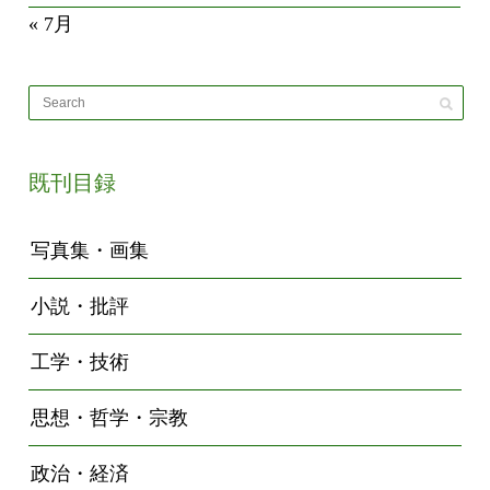
« 7月
既刊目録
写真集・画集
小説・批評
工学・技術
思想・哲学・宗教
政治・経済