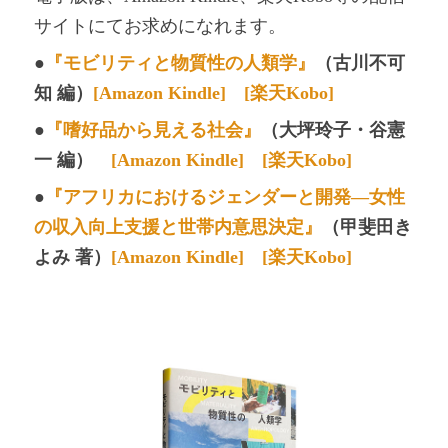
サイトにてお求めになれます。
●
『モビリティと物質性の人類学
』
（古川不可
知 編）
[Amazon Kindle]
[楽天Kobo]
●
『嗜好品から見える社会』
（大坪玲子・谷憲
一 編）
[Amazon Kindle]
[楽天Kobo]
●
『アフリカにおけるジェンダーと開発―女性
の収入向上支援と世帯内意思決定』
（甲斐田き
よみ 著）
[Amazon Kindle]
[楽天Kobo]