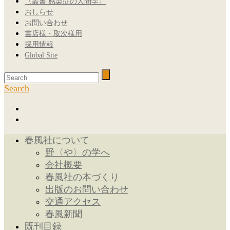
〈叢書 感染症の人間学〉
おしらせ
お問い合わせ
書店様・取次様用
採用情報
Global Site
Search
春風社について
野〈や〉の学へ
会社概要
春風社の本づくり
出版のお問い合わせ
交通アクセス
春風新聞
既刊目録