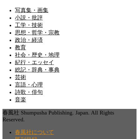
写真集・画集
小説・批評
工学・技術
思想・哲学・宗教
政治・経済
教育
社会・歴史・地理
紀行・エッセイ
総記・辞典・事典
芸術
言語・心理
詩歌・俳句
音楽
春風社 Shumpusha Publishing. Japan. All Rights
Reserved.
春風社について