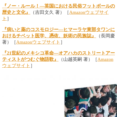
『ノー・ルール！―英国における民俗フットボールの
歴史と文化』
（吉田文久 著）［
Amazonウェブサイ
ト
］
『病いと薬のコスモロジー―ヒマーラヤ東部タワンに
おけるチベット医学、憑依、妖術の民族誌』
（長岡慶
著）［
Amazonウェブサイト
］
『21世紀のメキシコ革命―オアハカのストリートアー
ティストがつむぐ物語歌』
（山越英嗣 著）［
Amazon
ウェブサイト
］