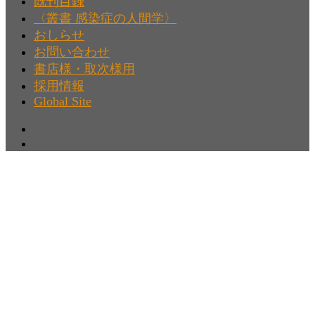
既刊目録
〈叢書 感染症の人間学〉
おしらせ
お問い合わせ
書店様・取次様用
採用情報
Global Site