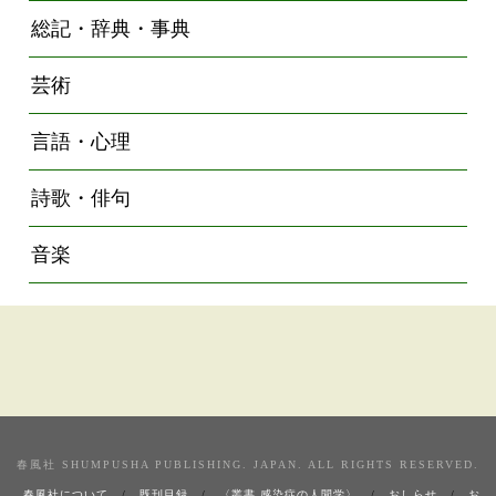
総記・辞典・事典
芸術
言語・心理
詩歌・俳句
音楽
春風社 SHUMPUSHA PUBLISHING. JAPAN. ALL RIGHTS RESERVED.
春風社について
既刊目録
〈叢書 感染症の人間学〉
おしらせ
お