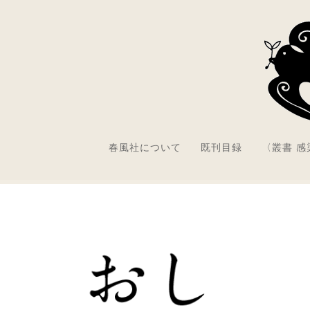
春風社について
既刊目録
〈叢書 