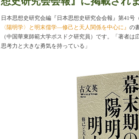
想史研究会会報』に掲載され
日本思想史研究会編『日本思想史研究会会報』第41号（2
〈陽明学〉と明末儒学―修己と天人関係を中心に』
の
（中国華東師範大学ポスドク研究員）です。「著者は
思考力と大きな勇気を持っている」