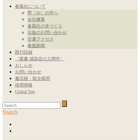
春風社について
野〈や〉の学へ
会社概要
春風社の本づくり
出版のお問い合わせ
交通アクセス
春風新聞
既刊目録
〈叢書 感染症の人間学〉
おしらせ
お問い合わせ
書店様・取次様用
採用情報
Global Site
Search