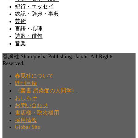
紀行・エッセイ
総記・辞典・事典
芸術
言語・心理
詩歌・俳句
音楽
春風社 Shumpusha Publishing. Japan. All Rights
Reserved.
春風社について
既刊目録
〈叢書 感染症の人間学〉
おしらせ
お問い合わせ
書店様・取次様用
採用情報
Global Site