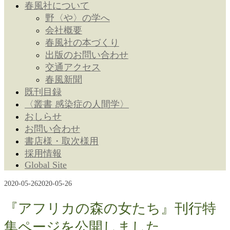
春風社について
野〈や〉の学へ
会社概要
春風社の本づくり
出版のお問い合わせ
交通アクセス
春風新聞
既刊目録
〈叢書 感染症の人間学〉
おしらせ
お問い合わせ
書店様・取次様用
採用情報
Global Site
2020-05-26
2020-05-26
『アフリカの森の女たち』刊行特
集ページを公開しました