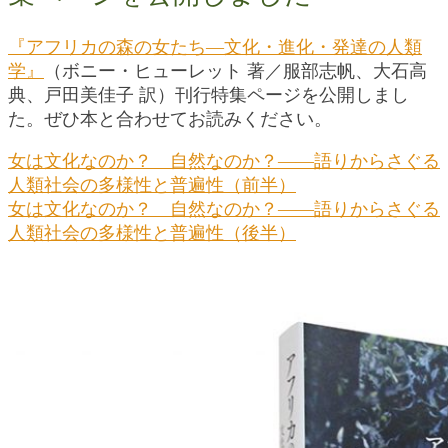
『アフリカの森の女たち―文化・進化・発達の人類
学』
（ボニー・ヒューレット 著／服部志帆、大石高
典、戸田美佳子 訳）刊行特集ページを公開しまし
た。ぜひ本と合わせてお読みください。
女は文化なのか？ 自然なのか？――語りからさぐる
人類社会の多様性と普遍性（前半）
女は文化なのか？ 自然なのか？――語りからさぐる
人類社会の多様性と普遍性（後半）