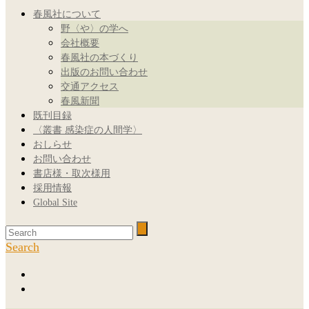
春風社について
野〈や〉の学へ
会社概要
春風社の本づくり
出版のお問い合わせ
交通アクセス
春風新聞
既刊目録
〈叢書 感染症の人間学〉
おしらせ
お問い合わせ
書店様・取次様用
採用情報
Global Site
Search