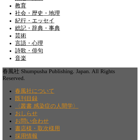
教育
社会・歴史・地理
紀行・エッセイ
総記・辞典・事典
芸術
言語・心理
詩歌・俳句
音楽
春風社 Shumpusha Publishing. Japan. All Rights
Reserved.
春風社について
既刊目録
〈叢書 感染症の人間学〉
おしらせ
お問い合わせ
書店様・取次様用
採用情報