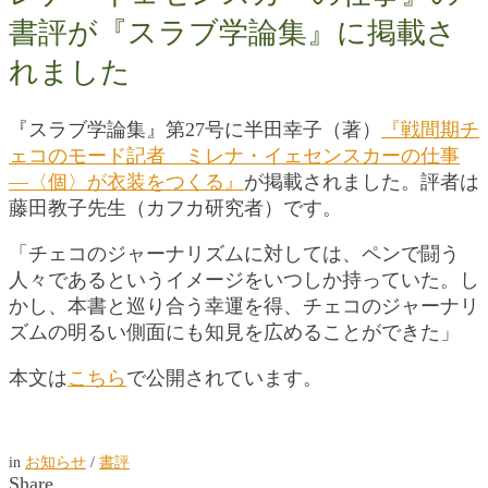
書評が『スラブ学論集』に掲載さ
れました
『スラブ学論集』第27号に半田幸子（著）
『戦間期チ
ェコのモード記者 ミレナ・イェセンスカーの仕事
―〈個〉が衣装をつくる』
が掲載されました。評者は
藤田教子先生（カフカ研究者）です。
「チェコのジャーナリズムに対しては、ペンで闘う
人々であるというイメージをいつしか持っていた。し
かし、本書と巡り合う幸運を得、チェコのジャーナリ
ズムの明るい側面にも知見を広めることができた」
本文は
こちら
で公開されています。
in
お知らせ
/
書評
Share