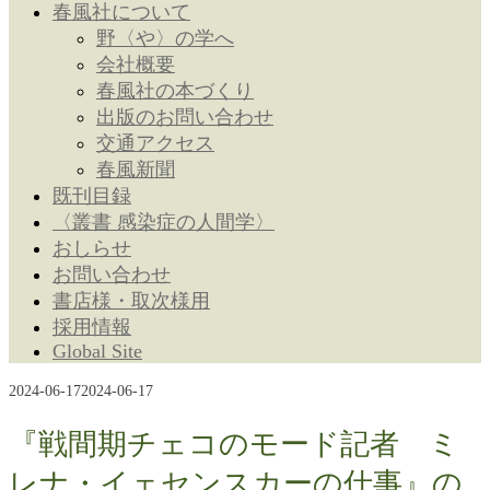
春風社について
野〈や〉の学へ
会社概要
春風社の本づくり
出版のお問い合わせ
交通アクセス
春風新聞
既刊目録
〈叢書 感染症の人間学〉
おしらせ
お問い合わせ
書店様・取次様用
採用情報
Global Site
2024-06-17
2024-06-17
『戦間期チェコのモード記者 ミ
レナ・イェセンスカーの仕事』の