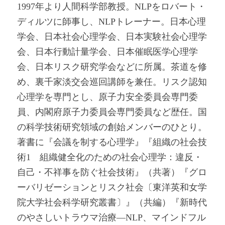
1997年より人間科学部教授。NLPをロバート・
ディルツに師事し、NLPトレーナー。日本心理
学会、日本社会心理学会、日本実験社会心理学
会、日本行動計量学会、日本催眠医学心理学
会、日本リスク研究学会などに所属。茶道を修
め、裏千家淡交会巡回講師を兼任。リスク認知
心理学を専門とし、原子力安全委員会専門委
員、内閣府原子力委員会専門委員など歴任。国
の科学技術研究領域の創始メンバーのひとり。
著書に『会議を制する心理学』『組織の社会技
術1 組織健全化のための社会心理学：違反・
自己・不祥事を防ぐ社会技術』（共著）『グロ
ーバリゼーションとリスク社会〔東洋英和女学
院大学社会科学研究叢書〕』（共編）『新時代
のやさしいトラウマ治療―NLP、マインドフル