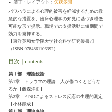
装丁・レイアウト：
矢萩多聞
パワハラによる心理的被害を軽減するための救
急的な措置を、臨床心理学の知見に基づき模倣
可能な形で提示。職場での支援活動に短期間で
効力を発揮する。
【東洋英和女学院大学社会科学研究叢書7】
（ISBN 9784861106392）
目次｜contents
第Ⅰ部 理論総論
第1章 トラウマの理論―人が傷つくとどうな
るか【飯森洋史】
第2章 PTSDによるストレス反応の生理的測定
【小林能成】
第Ⅱ部 理論各論