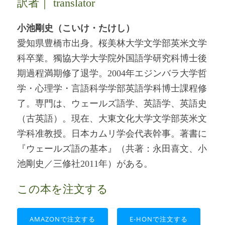
訳者｜ translator
小池剛史（こいけ・たけし）
愛知県豊橋市出身。桜美林大学文学部英米文学
科卒業。獨協大学大学院外国語学研究科博士後
期過程満期修了退学。2004年エジンバラ大学哲
学・心理学・言語科学学部英語学科博士課程修
了。専門は、ウェールズ語学、英語学、英語史
（古英語）。現在、大東文化大学文学部英米文
学科准教授。日本カムリ学会代表幹事。著書に
『ウェールズ語の基本』（共著：永田喜文、小
池剛史／三修社2011年）がある。
この本を注文する
AMAZONで注文する
E-HONで注文する