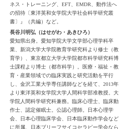
ネス・トレーニング、EFT、EMDR、動作法へ
の招待〔東洋英和女学院大学社会科学研究叢
書〕』（共編）など。
長谷川明弘（はせがわ・あきひろ）
愛知県出身。愛知学院大学文学部心理学科卒
業、新潟大学大学院教育学研究科より修士（教
育学）、東京都立大学大学院都市科学研究科博
士課程より博士（都市科学）。医療・福祉・教
育・産業領域での臨床実践と研究活動を平行
し、金沢工業大学専任講師などを経て、2013年
より東洋英和女学院大学人間科学部准教授。大
学院人間科学研究科兼務。臨床心理士、臨床動
作士、認定催眠士。公認心理師。日本心理学
会、日本心理臨床学会、日本臨床動作学会など
に所属、日本ブリーフサイコセラピー学会なら