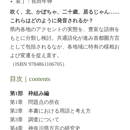
装丁：長田年伸
吹く、北、かぼちゃ、二十歳、居るじゃん……
これらはどのように発音されるか？
県内各地のアクセントの実態を、豊富な語例を
もとに分類し検討。共通語化が進み首都圏方言
として包括されるなか、各地域に特有の様相お
よび変遷を捉え直す。
（ISBN 9784861106705）
目次｜contents
第1部 枠組み編
第1章 問題点の所在
第2章 本書における用語と考え方
第3章 調査について
第4章 神奈川県方言の研究史