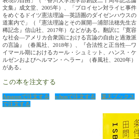
表現の自由」（『香川大学法学部創設二十周年記念論
文集』成文堂、2005年）、「プロイセン対ライヒ事件
をめぐるドイツ憲法理論―英語圏のダイゼンハウスの
道案内で」（『憲法理論とその展開―浦部法穂先生古
稀記念』信山社、2017年）などがある。翻訳に『寛容
な社会―アメリカ合衆国における言論の自由と過激派
の言論』（春風社、2018年）、『合法性と正当性―ワ
イマール期におけるカール・シュミット、ハンス・ケ
ルゼンおよびヘルマン・ヘラー』（春風社、2020年）
がある。
この本を注文する
Amazonで注文する
e-honで注文する
楽天ブックス
で注文する