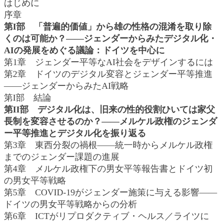
はじめに
序章
第I部 「普遍的価値」から雄の性格の混淆を取り除
くのは可能か？――ジェンダーからみたデジタル化・
AIの発展をめぐる議論：ドイツを中心に
第1章 ジェンダー平等なAI社会をデザインするには
第2章 ドイツのデジタル変容とジェンダー平等推進
――ジェンダーからみたAI戦略
第I部 結論
第II部 デジタル化は、旧来の性的役割ひいては家父
長制を変容させるのか？――メルケル政権のジェンダ
ー平等推進とデジタル化を振り返る
第3章 東西分裂の禍根――統一時からメルケル政権
までのジェンダー課題の進展
第4章 メルケル政権下の男女平等報告書とドイツ初
の男女平等戦略
第5章 COVID-19がジェンダー施策に与える影響――
ドイツの男女平等戦略からの分析
第6章 ICTがリプロダクティブ・ヘルス／ライツに