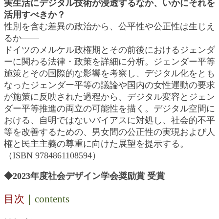
実生活にデジタル技術が浸透するなか、いかにそれを
活用すべきか？
性別を含む差異の政治から、公平性や公正性は生じえ
るか――
ドイツのメルケル政権期とその前後におけるジェンダ
ーに関わる法律・政策を詳細に分析。ジェンダー平等
施策とその国際的な影響を考察し、デジタル化をとも
なったジェンダー平等の議論や国内の女性運動の要求
が施策に反映された過程から、デジタル変容とジェン
ダー平等推進の両立の可能性を描く。デジタル空間に
おける、自明ではないバイアスに対処し、社会的不平
等を改善するための、男女間の公正性の実現および人
権と民主主義の尊重に向けた展望を提示する。
（ISBN 9784861108594）
◆2023年度社会デザイン学会奨励賞 受賞
目次
｜contents