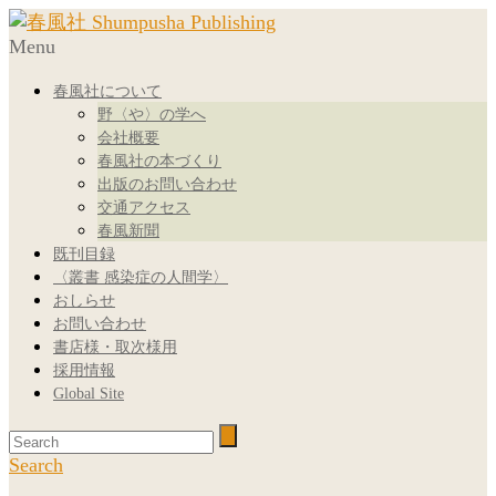
Menu
春風社について
野〈や〉の学へ
会社概要
春風社の本づくり
出版のお問い合わせ
交通アクセス
春風新聞
既刊目録
〈叢書 感染症の人間学〉
おしらせ
お問い合わせ
書店様・取次様用
採用情報
Global Site
Search