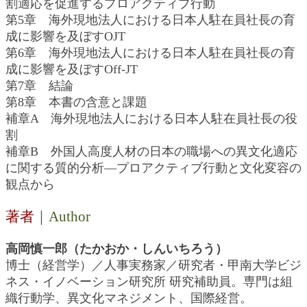
割適応を促進するプロアクティブ行動
第5章 海外現地法人における日本人駐在員社長の育
成に影響を及ぼすOJT
第6章 海外現地法人における日本人駐在員社長の育
成に影響を及ぼすOff-JT
第7章 結論
第8章 本書の含意と課題
補章A 海外現地法人における日本人駐在員社長の役
割
補章B 外国人高度人材の日本の職場への異文化適応
に関する質的分析―プロアクティブ行動と文化変容の
観点から
著者
｜Author
高岡慎一郎（たかおか・しんいちろう）
博士（経営学）／人事実務家／研究者・甲南大学ビジ
ネス・イノベーション研究所 研究補助員。専門は組
織行動学、異文化マネジメント、国際経営。