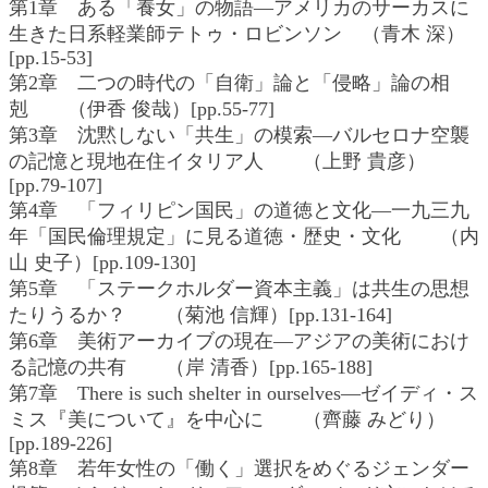
第1章 ある「養女」の物語―アメリカのサーカスに
生きた日系軽業師テトゥ・ロビンソン （青木 深）
[pp.15-53]
第2章 二つの時代の「自衛」論と「侵略」論の相
剋 （伊香 俊哉）[pp.55-77]
第3章 沈黙しない「共生」の模索―バルセロナ空襲
の記憶と現地在住イタリア人 （上野 貴彦）
[pp.79-107]
第4章 「フィリピン国民」の道徳と文化―一九三九
年「国民倫理規定」に見る道徳・歴史・文化 （内
山 史子）[pp.109-130]
第5章 「ステークホルダー資本主義」は共生の思想
たりうるか？ （菊池 信輝）[pp.131-164]
第6章 美術アーカイブの現在―アジアの美術におけ
る記憶の共有 （岸 清香）[pp.165-188]
第7章 There is such shelter in ourselves―ゼイディ・ス
ミス『美について』を中心に （齊藤 みどり）
[pp.189-226]
第8章 若年女性の「働く」選択をめぐるジェンダー