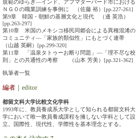
規範のゆらぎ―インド、アフマダーバード市における
ＮＧＯの職業訓練を事例に （佐藤 裕）[pp.227-261]
第9章 韓国・朝鮮の基層文化と現代 （邊 英浩）
[pp.263-297]
第10章 米国のメキシコ移民同郷会による異種混淆の
コミュニティ―「家族的類似性」にもとづく連帯
（山越 英嗣）[pp.299-320]
第11章 「温泉タトゥーお断り問題」―「理不尽な校
則」との共通性の考察 （山本 芳美）[pp.321-362]
執筆者一覧
編者
｜editor
都留文科大学比較文化学科
1993年に、教員養成系大学として知られる都留文科大
学において唯一教員養成課程を擁しない学科として設
立。国際性、現代性、学際性を基本理念とする。