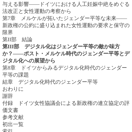
与える影響――ドイツにおける人工妊娠中絶をめぐる
法改正と女性運動の考察から
第7章 メルケルが拓いたジェンダー平等な未来――
新政権の公約に盛り込まれた女性運動の要求と保守の
限界
第II部 結論
第III部 デジタル化はジェンダー平等の敵か味方
か？――ポスト・メルケル時代のジェンダー平等とデ
ジタル化への展望から
第8章 ドイツからみるデジタル化時代のジェンダー
平等の課題
結章 デジタル化時代のジェンダー平等
おわりに
謝辞
付録 ドイツ女性協議会による新政権の連立協定の評
価文書
参考文献
初出一覧
索引