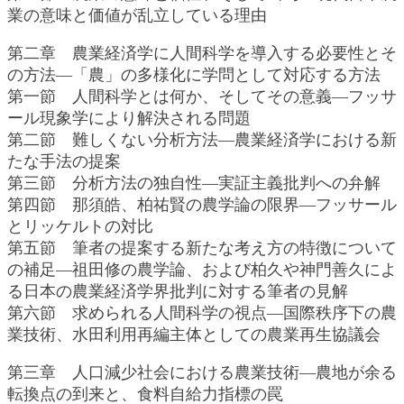
業の意味と価値が乱立している理由
第二章 農業経済学に人間科学を導入する必要性とそ
の方法―「農」の多様化に学問として対応する方法
第一節 人間科学とは何か、そしてその意義―フッサ
ール現象学により解決される問題
第二節 難しくない分析方法―農業経済学における新
たな手法の提案
第三節 分析方法の独自性―実証主義批判への弁解
第四節 那須皓、柏祐賢の農学論の限界―フッサール
とリッケルトの対比
第五節 筆者の提案する新たな考え方の特徴について
の補足―祖田修の農学論、および柏久や神門善久によ
る日本の農業経済学界批判に対する筆者の見解
第六節 求められる人間科学の視点―国際秩序下の農
業技術、水田利用再編主体としての農業再生協議会
第三章 人口減少社会における農業技術―農地が余る
転換点の到来と、食料自給力指標の罠