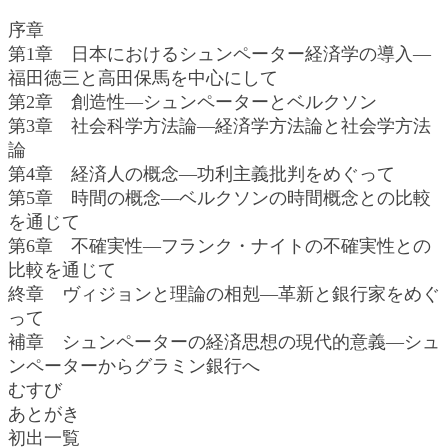
序章
第1章 日本におけるシュンペーター経済学の導入―
福田徳三と高田保馬を中心にして
第2章 創造性―シュンペーターとベルクソン
第3章 社会科学方法論―経済学方法論と社会学方法
論
第4章 経済人の概念―功利主義批判をめぐって
第5章 時間の概念―ベルクソンの時間概念との比較
を通じて
第6章 不確実性―フランク・ナイトの不確実性との
比較を通じて
終章 ヴィジョンと理論の相剋―革新と銀行家をめぐ
って
補章 シュンペーターの経済思想の現代的意義―シュ
ンペーターからグラミン銀行へ
むすび
あとがき
初出一覧