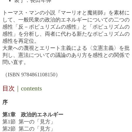
装丁：長田年伸
トーマス・マンの小説『マーリオと魔術師』を素材に
して、一般民衆の政治的エネルギーについての二つの
感性「反－ポピュリズムの感性」と「ポピュリズムの
感性」を分析し、両者に代わる新たなポピュリズムの
感性を再定位。
大衆への蔑視とエリート主義による〈立憲主義〉を批
判し、憲法についての議論のあり方を感性との関係で
問い直す。
（ISBN 9784861108150）
目次
｜contents
序
第1章 政治的エネルギー
第1節 第一の「見方」
第2節 第二の「見方」