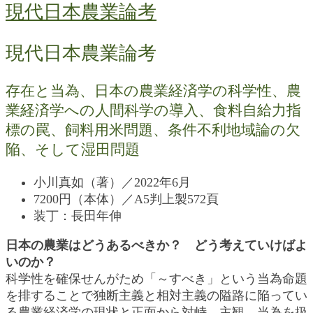
現代日本農業論考
現代日本農業論考
存在と当為、日本の農業経済学の科学性、農
業経済学への人間科学の導入、食料自給力指
標の罠、飼料用米問題、条件不利地域論の欠
陥、そして湿田問題
小川真如（著）／2022年6月
7200円（本体）／A5判上製572頁
装丁：長田年伸
日本の農業はどうあるべきか？ どう考えていけばよ
いのか？
科学性を確保せんがため「～すべき」という当為命題
を排することで独断主義と相対主義の隘路に陥ってい
る農業経済学の現状と正面から対峙。主観、当為を扱