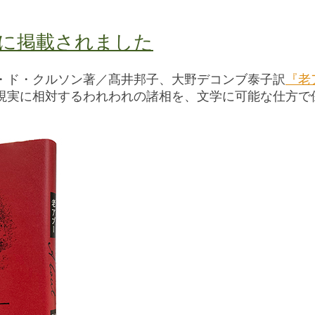
に掲載されました
リー・ド・クルソン著／髙井邦子、大野デコンブ泰子訳
『老
現実に相対するわれわれの諸相を、文学に可能な仕方で