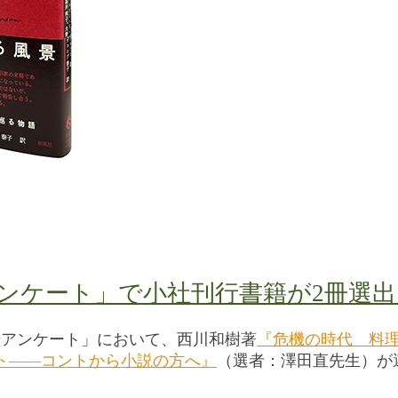
アンケート」で小社刊行書籍が2冊選
期読者アンケート」において、西川和樹著
『危機の時代 料
ト――コントから小説の方へ』
（選者：澤田直先生）が