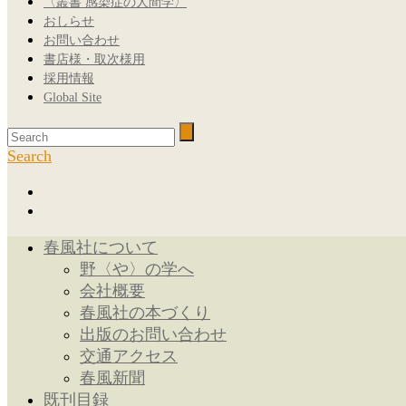
〈叢書 感染症の人間学〉
おしらせ
お問い合わせ
書店様・取次様用
採用情報
Global Site
Search
春風社について
野〈や〉の学へ
会社概要
春風社の本づくり
出版のお問い合わせ
交通アクセス
春風新聞
既刊目録