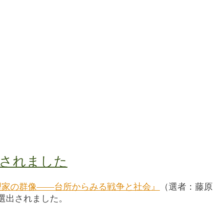
出されました
理家の群像――台所からみる戦争と社会』
（選者：藤原
選出されました。