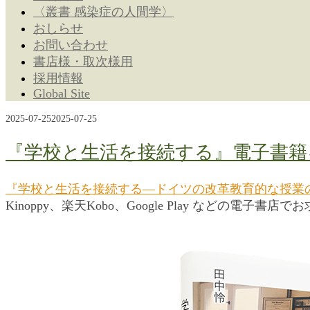
〈叢書 感染症の人間学〉
おしらせ
お問い合わせ
書店様・取次様用
採用情報
Global Site
2025-07-25
2025-07-25
『学校と生活を接続する』電子書籍
『学校と生活を接続する―ドイツの改革教育的な授業
Kinoppy、楽天Kobo、Google Play などの電子書