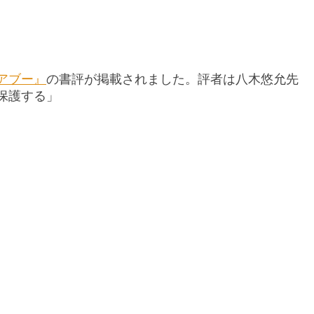
アブー』
の書評が掲載されました。評者は八木悠允先
保護する」