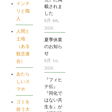
インテ
載されま
リと職
した
人
8月 4th,
2026
人間と
土地
夏季休業
（ある
のお知ら
せ
観念連
8月 1st,
合）
2026
あたら
『フィヒ
しいス
テ伝』
マホ
『同化で
はない共
ゴミを
生を』が
拾う大