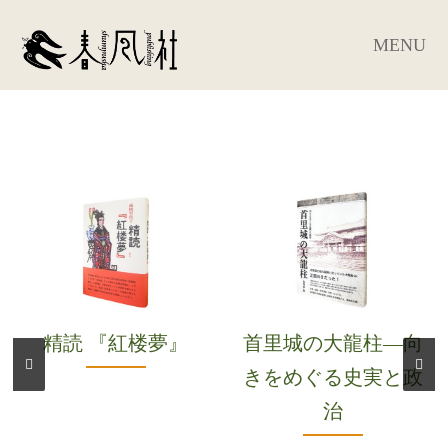
MENU
精読 『紅楼夢』
首里城の大龍柱―向
きをめぐる史実と政
治