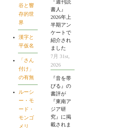
『週刊読
谷と響
書人』
存的世
2026年上
界
半期アン
ケートで
漢字と
紹介され
平仮名
ました
7月 31st,
「さん
2026
付け」
の有無
『音を帯
びる』の
ルーシ
書評が
ー・モ
『東南ア
ード・
ジア研
究』に掲
モンゴ
載されま
メリ