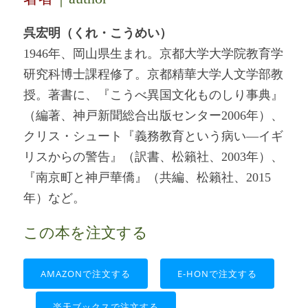
呉宏明（くれ・こうめい）
1946年、岡山県生まれ。京都大学大学院教育学
研究科博士課程修了。京都精華大学人文学部教
授。著書に、『こうべ異国文化ものしり事典』
（編著、神戸新聞総合出版センター2006年）、
クリス・シュート『義務教育という病い―イギ
リスからの警告』（訳書、松籟社、2003年）、
『南京町と神戸華僑』（共編、松籟社、2015
年）など。
この本を注文する
AMAZONで注文する
E-HONで注文する
楽天ブックスで注文する