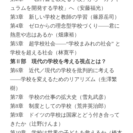
ュラムを開発する学校」へ（安藤福光）
第3章 新しい学校と教師の学習（篠原岳司）
第4章 ゼロからの理念型学校づくり――君に
熱意や志はあるか（畑康裕）
第5章 超学校社会――“学校まみれの社会” と
学校を超える社会（林寛平）
第Ⅱ部 現代の学校を考える視点とは？
第6章 近代／現代の学校を批判的に考える
――学校を変えるためのリアリズム（生澤繁
樹）
第7章 学校の仕事の拡大史（雪丸武彦）
第8章 制度としての学校（荒井英治郎）
第9章 ドイツの学校は国家とどう付き合って
きたか（辻野けんま）
第10章 学校は世界の子どもを救えるか（橋本