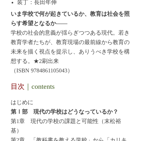
装丁：長田年伸
いま学校で何が起きているか、教育は社会を照
らす希望となるか――
学校の社会的意義が揺らぎつつある現代。若き
教育学者たちが、教育現場の最前線から教育の
未来を描く視点を提示し、ありうべき学校を構
想する。★2刷出来
（ISBN 9784861105043）
目次
｜contents
はじめに
第Ⅰ部 現代の学校はどうなっているか？
第1章 現代の学校の課題と可能性（末松裕
基）
第2章 「教科書を教える学校」から「カリキ