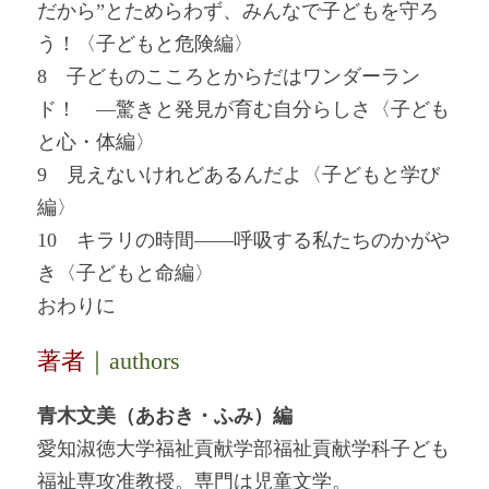
だから”とためらわず、みんなで子どもを守ろ
う！〈子どもと危険編〉
8 子どものこころとからだはワンダーラン
ド！ ―驚きと発見が育む自分らしさ〈子ども
と心・体編〉
9 見えないけれどあるんだよ〈子どもと学び
編〉
10 キラリの時間――呼吸する私たちのかがや
き〈子どもと命編〉
おわりに
著者
｜authors
青木文美（あおき・ふみ）編
愛知淑徳大学福祉貢献学部福祉貢献学科子ども
福祉専攻准教授。専門は児童文学。