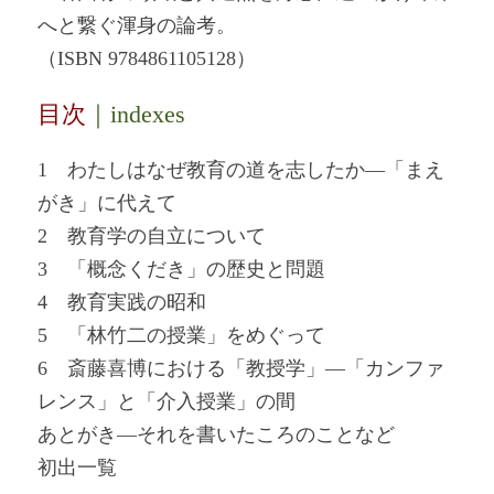
へと繋ぐ渾身の論考。
（ISBN 9784861105128）
目次
｜indexes
1 わたしはなぜ教育の道を志したか―「まえ
がき」に代えて
2 教育学の自立について
3 「概念くだき」の歴史と問題
4 教育実践の昭和
5 「林竹二の授業」をめぐって
6 斎藤喜博における「教授学」―「カンファ
レンス」と「介入授業」の間
あとがき―それを書いたころのことなど
初出一覧