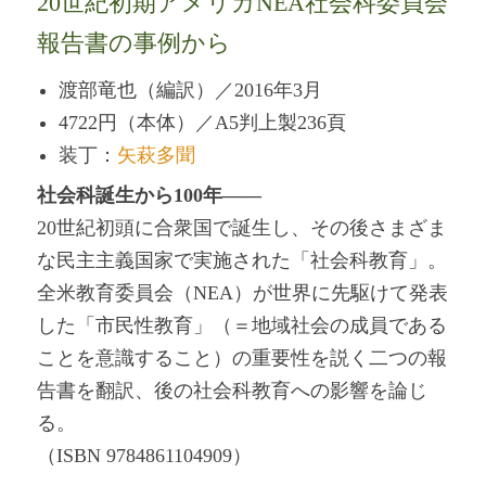
20世紀初期アメリカNEA社会科委員会
報告書の事例から
渡部竜也（編訳）／2016年3月
4722円（本体）／A5判上製236頁
装丁：
矢萩多聞
社会科誕生から100年――
20世紀初頭に合衆国で誕生し、その後さまざま
な民主主義国家で実施された「社会科教育」。
全米教育委員会（NEA）が世界に先駆けて発表
した「市民性教育」（＝地域社会の成員である
ことを意識すること）の重要性を説く二つの報
告書を翻訳、後の社会科教育への影響を論じ
る。
（ISBN 9784861104909）