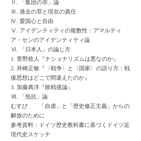
Ⅱ. 「集団の罪」論
Ⅲ. 過去の罪と現在の責任
Ⅳ. 愛国心と自由
Ⅴ. アイデンティティの複数性：アマルティ
ア・センのアイデンティティ論
Ⅵ. 「日本人」の論じ方
1. 萱野稔人『ナショナリズムは悪なのか』
2. 井崎正敏『〈戦争〉と〈国家〉の語り方：戦
後思想はどこで間違えたのか』
3. 加藤典洋『敗戦後論』
Ⅶ. 「抵抗」論
むすび 「自虐」と「歴史修正主義」からの
解放のために
参考資料：ドイツ歴史教科書に基づくドイツ近
現代史スケッチ