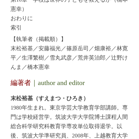
憲幸）
おわりに
索引
【執筆者（掲載順）】
末松裕基／安藤福光／篠原岳司／畑康裕／林寛
平／生澤繁樹／雪丸武彦／荒井英治郎／辻野け
んま／橋本憲幸
編著者
｜author and editor
末松裕基（すえまつ・ひろき）
1980年生まれ。東京学芸大学教育学部講師。専
門は学校経営学。筑波大学大学院博士課程人間
総合科学研究科教育学専攻単位取得退学。以
後、筑波大学準研究員、2008年、上越教育大学