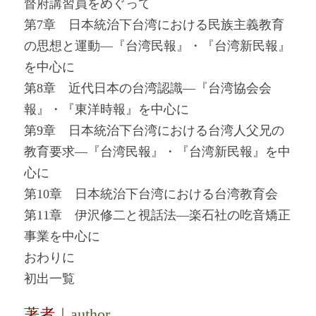
督府講習員をめぐって
第7章 日本統治下台湾における民族主義教育
の思想と運動―『台湾民報』・『台湾新民報』
を中心に
第8章 近代日本の台湾認識―『台湾協会会
報』・『東洋時報』を中心に
第9章 日本統治下台湾における台湾人父兄の
教育要求―『台湾民報』・『台湾新民報』を中
心に
第10章 日本統治下台湾における台湾教育会
第11章 伊沢修二と視話法―楽石社の吃音矯正
事業を中心に
おわりに
初出一覧
著者
｜author