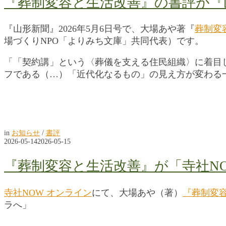
『葬制変容と生活改善』の書評が『
『山形新聞』2026年5月6日号で、大場あや著『
葬制変
場づくりNPO「よりみち文庫」共同代表）です。
「「契約講」という〈葬儀を支える住民組織〉に着目
フである（…）「近代化なるもの」の見え方が変わる
in
お知らせ
/
書評
2026-05-14
2026-05-15
『葬制変容と生活改善』が「寺社N
寺社NOW オンライン
にて、大場あや（著）
『葬制変
ラへ」