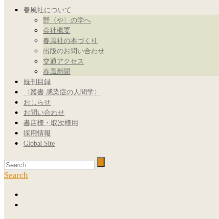
春風社について
野〈や〉の学へ
会社概要
春風社の本づくり
出版のお問い合わせ
交通アクセス
春風新聞
既刊目録
〈叢書 感染症の人間学〉
おしらせ
お問い合わせ
書店様・取次様用
採用情報
Global Site
Search