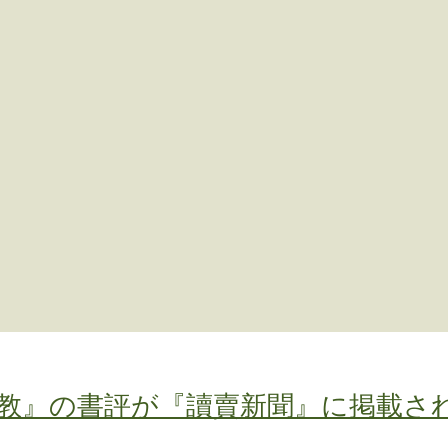
教』の書評が『讀賣新聞』に掲載さ