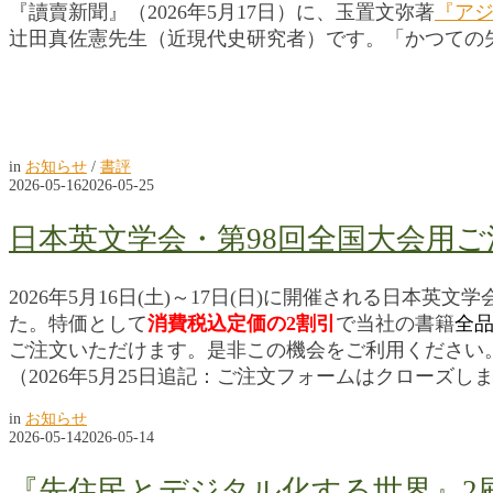
『讀賣新聞』（2026年5月17日）に、玉置文弥著
『ア
辻田真佐憲先生（近現代史研究者）です。「かつての
in
お知らせ
/
書評
2026-05-16
2026-05-25
日本英文学会・第98回全国大会用
2026年5月16日(土)～17日(日)に開催される日
た。特価として
消費税込定価の2割引
で当社の書籍
全
ご注文いただけます。是非この機会をご利用ください
（2026年5月25日追記：ご注文フォームはクローズ
in
お知らせ
2026-05-14
2026-05-14
『先住民とデジタル化する世界』2