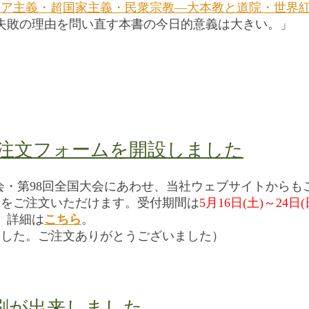
ジア主義・超国家主義・民衆宗教―大本教と道院・世界
失敗の理由を問い直す本書の今日的意義は大きい。」
ご注文フォームを開設しました
本英文学会・第98回全国大会にあわせ、当社ウェブサイトから
品
をご注文いただけます。受付期間は
5月16日(土)～24日(
。詳細は
こちら
。
しました。ご注文ありがとうございました）
刷が出来しました