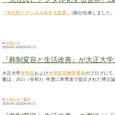
『先住民とデジタル化する世界』
2刷が出来しました
in
お知らせ
2026-05-14
2026-05-15
『葬制変容と生活改善』が大正大学
大正大学
文学部
および
大学院宗教学専攻
のブログにて
書は、2021（令和3）年度に本専攻で提出された博士
in
お知らせ
/
書評
2026-05-14
2026-05-15