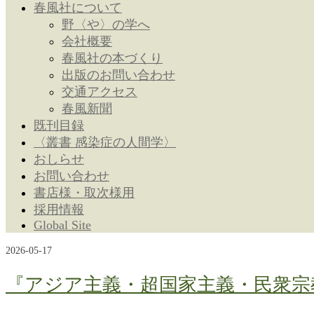
春風社について
野〈や〉の学へ
会社概要
春風社の本づくり
出版のお問い合わせ
交通アクセス
春風新聞
既刊目録
〈叢書 感染症の人間学〉
おしらせ
お問い合わせ
書店様・取次様用
採用情報
Global Site
2026-05-17
『アジア主義・超国家主義・民衆宗