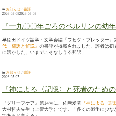
in
お知らせ
/
書評
2026-05-08
2026-05-08
『一九〇〇年ごろのベルリンの幼年
早稲田ドイツ語学・文学会編『ワセダ・ブレッター』第
代 翻訳と解説
』
の書評が掲載されました。評者は初
に活かした、いまでこそなしうる邦訳」
in
お知らせ
/
書評
2026-05-07
『神による〈記憶〉と死者のため
『グリーフケア』第14号に、佐﨑愛著
『神による〈記
大村哲夫先生（上智大学）です。「多くの戦争に少な
であると言える」。