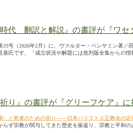
時代 翻訳と解説』の書評が『ワセ
33号（2026年2月）に、ヴァルター・ベンヤミン著／
見基氏です。「成立状況や解題には批判版全集からの情
の祈り』の書評が『グリーフケア』に
憶〉と死者のための祈り――日本ハリストス正教会の定
からず宗教が関与してきた歴史を振返り、宗教と平和の