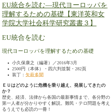
EU統合を読む―現代ヨーロッパを
理解するための基礎【東洋英和女
学院大学社会科学研究叢書３】
EU統合を読む
現代ヨーロッパを理解するための基礎
小久保康之（編著）／2016年3月
2500円（本体）・四六判並製・282頁
装丁：
矢萩多聞
ＥＵはどのように危機を乗り越え、発展してきたの
か？
歴史、経済、法律から各国の最新事情まで、各分野の
第一人者が分かりやすく解説。難民・テロ問題を考え
るうえでも必読の一冊！