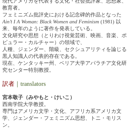
現代アメリカを代表する文化・社会批評家、思想家、
教育者。
フェミニズム批評史における記念碑的作品となった
Ain’t I A Woman: Black Women and Feminism
(1981) 以
来、毎年のように著作を発表している。
文化研究や思想（とりわけ視覚芸術、映画、音楽、ポ
ピュラー・カルチャー）の領域で、
人種、ジェンダー、階級、セクシュアリティを論じる
黒人知識人の代表的存在である。
現在、ケンタッキー州、ベリア大学アパラチア文化研
究センター特別教授。
訳者
｜translators
宮本敬子（みやもと・けいこ）
西南学院大学教授。
専門はアメリカ文学・文化、アフリカ系アメリカ文
学、ジェンダー・フェミニズム思想、トニ・モリス
ン。