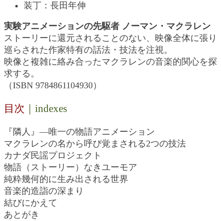
装丁：長田年伸
実験アニメーションの先駆者 ノーマン・マクラレン
ストーリーに還元されることのない、映像全体に張り
巡らされた作家特有の話法・技法を注視。
映像と複雑に絡み合ったマクラレンの音楽的関心を探
求する。
（ISBN 9784861104930）
目次
｜indexes
『隣人』―唯一の物語アニメーション
マクラレンの名から呼び覚まされる2つの技法
カナダ民謡プロジェクト
物語（ストーリー）なきユーモア
純粋幾何的に生み出される世界
音楽的造詣の深まり
結びにかえて
あとがき