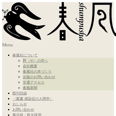
Menu
春風社について
野〈や〉の学へ
会社概要
春風社の本づくり
出版のお問い合わせ
交通アクセス
春風新聞
既刊目録
〈叢書 感染症の人間学〉
おしらせ
お問い合わせ
書店様・取次様用