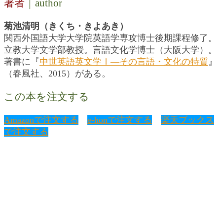
著者
｜author
菊池清明（きくち・きよあき）
関西外国語大学大学院英語学専攻博士後期課程修了。
立教大学文学部教授。言語文化学博士（大阪大学）。
著書に『
中世英語英文学Ⅰ―その言語・文化の特質
』
（春風社、2015）がある。
この本を注文する
Amazonで注文する
e-honで注文する
楽天ブックス
で注文する