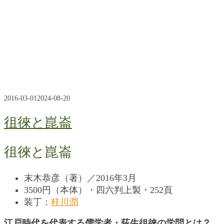
2016-03-01
2024-08-20
徂徠と崑崙
徂徠と崑崙
末木恭彦（著）／2016年3月
3500円（本体）・四六判上製・252頁
装丁：
桂川潤
江戸時代を代表する儒学者・荻生徂徠の学問とは？