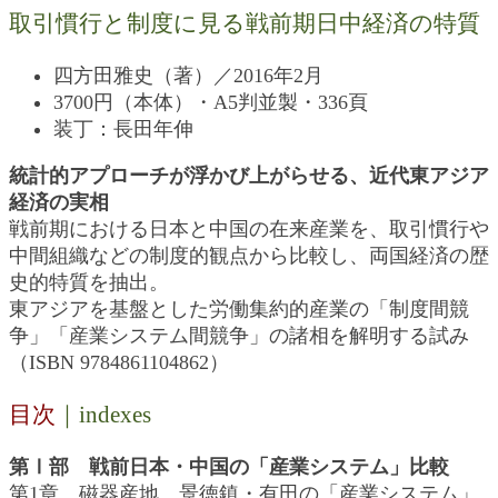
取引慣行と制度に見る戦前期日中経済の特質
四方田雅史（著）／2016年2月
3700円（本体）・A5判並製・336頁
装丁：長田年伸
統計的アプローチが浮かび上がらせる、近代東アジア
経済の実相
戦前期における日本と中国の在来産業を、取引慣行や
中間組織などの制度的観点から比較し、両国経済の歴
史的特質を抽出。
東アジアを基盤とした労働集約的産業の「制度間競
争」「産業システム間競争」の諸相を解明する試み
（ISBN 9784861104862）
目次
｜indexes
第Ⅰ部 戦前日本・中国の「産業システム」比較
第1章 磁器産地、景徳鎮・有田の「産業システム」