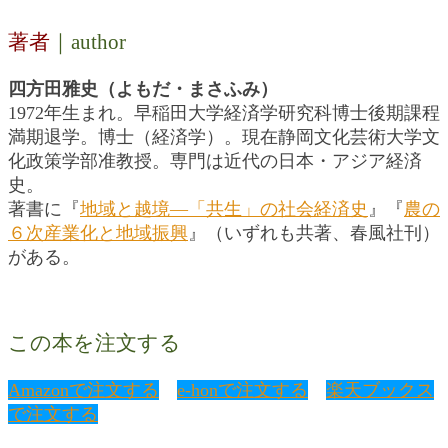
著者
｜author
四方田雅史（よもだ・まさふみ）
1972年生まれ。早稲田大学経済学研究科博士後期課程
満期退学。博士（経済学）。現在静岡文化芸術大学文
化政策学部准教授。専門は近代の日本・アジア経済
史。
著書に『
地域と越境―「共生」の社会経済史
』『
農の
６次産業化と地域振興
』（いずれも共著、春風社刊）
がある。
この本を注文する
Amazonで注文する
e-honで注文する
楽天ブックス
で注文する