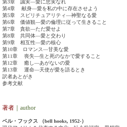
第3章 誠実―愛に忠実なれ
第4章 献身―愛を私の中に存在させよう
第5章 スピリチュアリティ―神聖なる愛
第6章 価値観―愛の倫理に従って生きること
第7章 貪欲―ただ愛せよ
第8章 共同体―愛と交わり
第9章 相互性―愛の核心
第10章 ロマンス―甘美な愛
第11章 喪失―生と死のなかで愛すること
第12章 癒し―あがないの愛
第13章 運命―天使が愛を語るとき
訳者あとがき
参考文献
著者
｜author
ベル・フックス （bell hooks, 1952-）