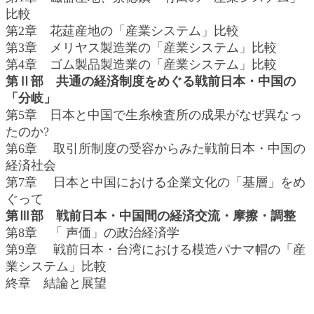
比較
第2章 花莚産地の「産業システム」比較
第3章 メリヤス製造業の「産業システム」比較
第4章 ゴム製品製造業の「産業システム」比較
第Ⅱ部 共通の経済制度をめぐる戦前日本・中国の
「分岐」
第5章 日本と中国で生糸検査所の成果がなぜ異なっ
たのか?
第6章 取引所制度の受容からみた戦前日本・中国の
経済社会
第7章 日本と中国における企業文化の「基層」をめ
ぐって
第Ⅲ部 戦前日本・中国間の経済交流・摩擦・調整
第8章 「 声価」の政治経済学
第9章 戦前日本・台湾における模造パナマ帽の「産
業システム」比較
終章 結論と展望