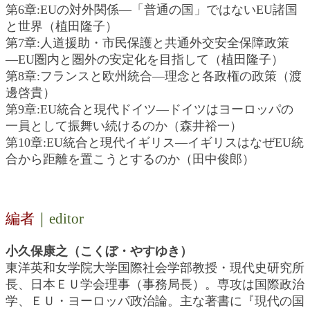
第6章:EUの対外関係―「普通の国」ではないEU諸国
と世界（植田隆子）
第7章:人道援助・市民保護と共通外交安全保障政策
―EU圏内と圏外の安定化を目指して（植田隆子）
第8章:フランスと欧州統合―理念と各政権の政策（渡
邊啓貴）
第9章:EU統合と現代ドイツ―ドイツはヨーロッパの
一員として振舞い続けるのか（森井裕一）
第10章:EU統合と現代イギリス―イギリスはなぜEU統
合から距離を置こうとするのか（田中俊郎）
編者
｜editor
小久保康之（こくぼ・やすゆき）
東洋英和女学院大学国際社会学部教授・現代史研究所
長、日本ＥＵ学会理事（事務局長）。専攻は国際政治
学、ＥＵ・ヨーロッパ政治論。主な著書に『現代の国