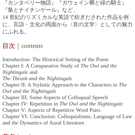
『カンタベリー物語』『ガウェイン卿と緑の騎士』
『梟とナイチンゲール』など、
14 世紀のリズミカルな英語で紡ぎだされた作品を例
に、言語・文化の両面から〈音の文学〉としての魅力
にふれる。
目次
｜contents
Introduction: The Historical Setting of the Poem
Chapter I: A Comparative Study of
The Owl and the
Nightingale
and
The Thrush and the Nightingale
Chapter II: A Stylistic Approach to the Characters in
The
Owl and the Nightingale
Chapter III: Some Aspects of Colloquial Speech
Chapter IV: Repetition in
The Owl and the Nightingale
Chapter V: Aspects of Repetitive Word Pairs
Chapter VI: Conclusion: Colloquialisms, Language of Law
and the Dynamics of Aural Literature