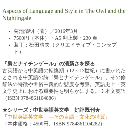
Aspects of Language and Style in The Owl and the
Nightingale
菊池清明（著）／2016年3月
7500円（本体）・A5 判上製・230 頁
装丁：松田晴夫（クリエイティブ・コンセプ
ト）
『梟とナイチンゲール』の清新さを探る
古英語から中英語の転換期（12～13世紀）に書かれた
とされる中英語の詩『梟とナイチンゲール』。その修
辞法の特徴や世俗主義的な態度を考察。英語史上・英
文学史上における重要性を明らかにする。※本文英語
（ISBN 9784861104886）
★シリーズ：中世英語英文学 好評既刊★
『
中世英語英文学Ⅰ―その言語・文化の特質
』
（本体価格：4500円、ISBN 9784861104282）