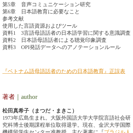
第5章 音声コミュニケーション研究
第6章 日本語教育に必要なこと
参考文献
使用した言語資源およびツール
資料1 3言語母語話者の日本語学習に関する意識調査
資料2 日本語母語話者による聴覚印象調査
資料3 OPI発話データへのアノテーションルール
『ベトナム語母語話者のための日本語教育』正誤表
著者
｜author
松田真希子（まつだ・まきこ）
1973年広島生まれ。大阪外国語大学大学院言語社会研
究科博士後期課程単位取得退学。現在、金沢大学国際
機構留学生センター准教授。主な著書に『
ブラジル人