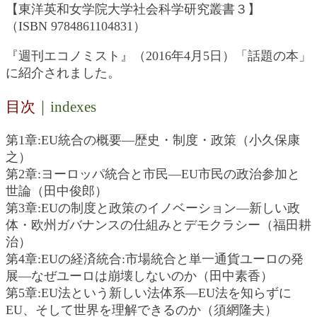
【東洋英和女学院大学社会科学研究叢書３】
（ISBN 9784861104831）
『週刊エコノミスト』（2016年4月5日）「話題の本」
に紹介されました。
目次
｜indexes
第1章:EU統合の概要―歴史・制度・政策（小久保康
之）
第2章:ヨーロッパ統合と市民―EU市民の政治参加と
世論（田中俊郎）
第3章:EUの制度と政策のイノベーション―新しい政
体・欧州ガバナンスの仕組みとデモクラシー（福田耕
治）
第4章:EUの経済統合:市場統合と単一通貨ユーロの発
展―なぜユーロは崩壊しないのか（田中素香）
第5章:EU法という新しい法体系―EU法を知らずに
EU、そして世界を理解できるのか（須網隆夫）