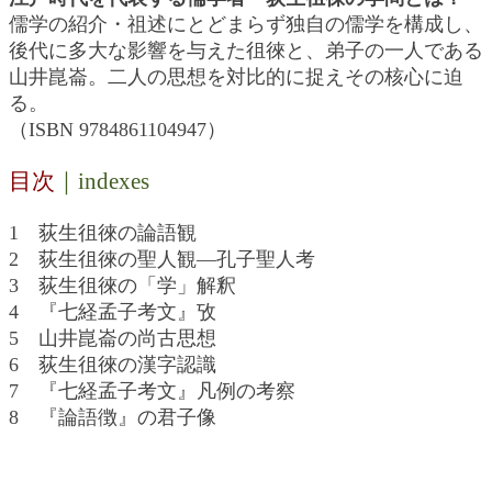
儒学の紹介・祖述にとどまらず独自の儒学を構成し、
後代に多大な影響を与えた徂徠と、弟子の一人である
山井崑崙。二人の思想を対比的に捉えその核心に迫
る。
（ISBN 9784861104947）
目次
｜indexes
1 荻生徂徠の論語観
2 荻生徂徠の聖人観―孔子聖人考
3 荻生徂徠の「学」解釈
4 『七経孟子考文』攷
5 山井崑崙の尚古思想
6 荻生徂徠の漢字認識
7 『七経孟子考文』凡例の考察
8 『論語徴』の君子像